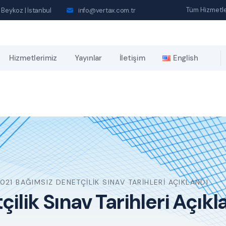
Tüm Hizmetle
 Beykoz | İstanbul
info@vertax.com.tr
Hizmetlerimiz
Yayınlar
İletişim
English
021 BAĞIMSIZ DENETÇILIK SINAV TARIHLERI AÇIKLANDI
ilik Sınav Tarihleri Açıkl