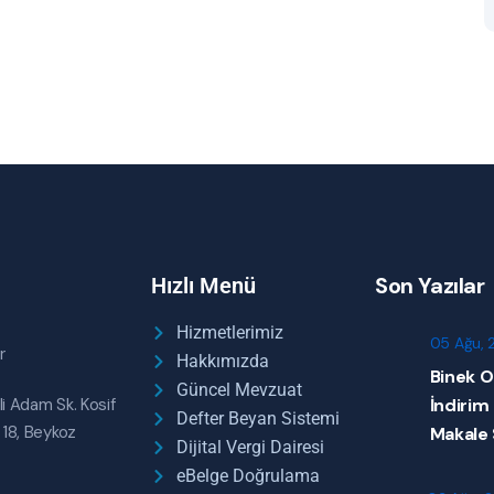
Son Yazılar
Hızlı Menü
Hizmetlerimiz
05 Ağu, 
r
Hakkımızda
Binek O
Güncel Mevzuat
li Adam Sk. Kosif
İndirim
Defter Beyan Sistemi
 18, Beykoz
Makale
Dijital Vergi Dairesi
eBelge Doğrulama