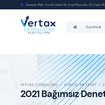
Kavacık Mah. Yürekli Adam Sk. Kosif Plaza No: 20, Daire 18,
Kurumsal
VERTAX CONSULTING
GÜNCEL MEVZUAT
2
2021 Bağımsız Denetç