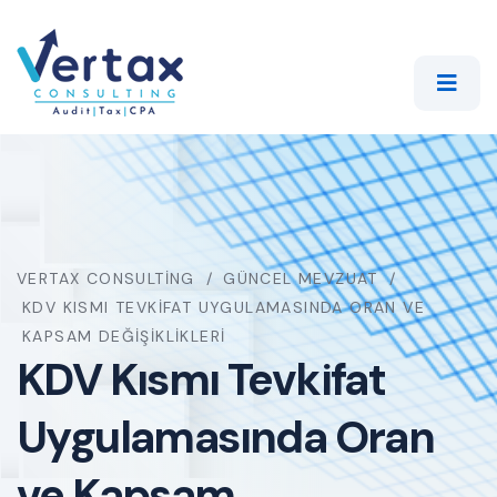
VERTAX CONSULTING
GÜNCEL MEVZUAT
KDV KISMI TEVKIFAT UYGULAMASINDA ORAN VE
KAPSAM DEĞIŞIKLIKLERI
KDV Kısmı Tevkifat
Uygulamasında Oran
ve Kapsam