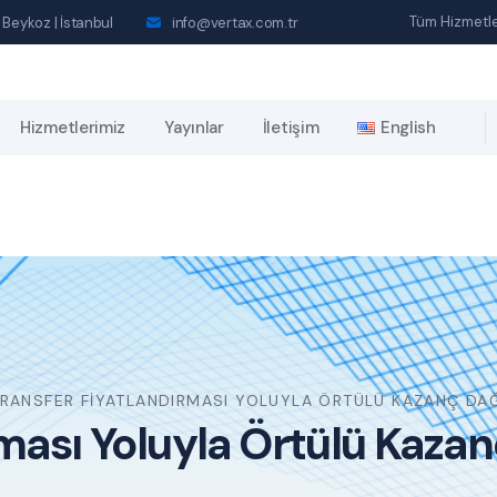
Tüm Hizmetle
 Beykoz | İstanbul
info@vertax.com.tr
Hizmetlerimiz
Yayınlar
İletişim
English
RANSFER FIYATLANDIRMASI YOLUYLA ÖRTÜLÜ KAZANÇ DAĞI
rması Yoluyla Örtülü Kaza