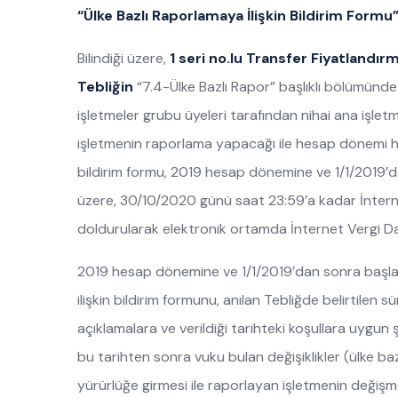
“Ülke Bazlı Raporlamaya İlişkin Bildirim Form
Bilindiği üzere,
1 seri no.lu Transfer Fiyatlandı
Tebliğin
“7.4-Ülke Bazlı Rapor” başlıklı bölümünde
işletmeler grubu üyeleri tarafından nihai ana işlet
işletmenin raporlama yapacağı ile hesap dönemi hakk
bildirim formu, 2019 hesap dönemine ve 1/1/2019
üzere, 30/10/2020 günü saat 23:59’a kadar İnterne
doldurularak elektronik ortamda İnternet Vergi Dair
2019 hesap dönemine ve 1/1/2019’dan sonra başlay
ilişkin bildirim formunu, anılan Tebliğde belirtilen 
açıklamalara ve verildiği tarihteki koşullara uygun
bu tarihten sonra vuku bulan değişiklikler (ülke baz
yürürlüğe girmesi ile raporlayan işletmenin değişm