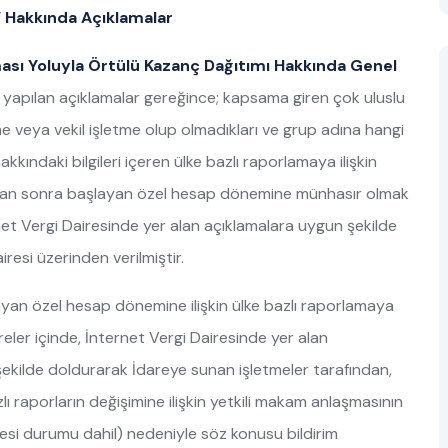
u” Hakkında Açıklamalar
rması Yoluyla Örtülü Kazanç Dağıtımı Hakkında Genel
 yapılan açıklamalar gereğince; kapsama giren çok uluslu
me veya vekil işletme olup olmadıkları ve grup adına hangi
ındaki bilgileri içeren ülke bazlı raporlamaya ilişkin
’dan sonra başlayan özel hesap dönemine münhasır olmak
t Vergi Dairesinde yer alan açıklamalara uygun şekilde
esi üzerinden verilmiştir.
an özel hesap dönemine ilişkin ülke bazlı raporlamaya
süreler içinde, İnternet Vergi Dairesinde yer alan
 şekilde doldurarak İdareye sunan işletmeler tarafından,
lı raporların değişimine ilişkin yetkili makam anlaşmasının
esi durumu dahil) nedeniyle söz konusu bildirim