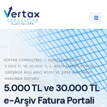
VERTAX CONSULTING
GÜNCEL MEVZUAT
5.000 TL VE 30.000 TL E-ARŞIV FATURA PORTALI
GIRIŞINDE KULLANICI KODU VE ŞIFRE KULLANIMI
HAKKINDA DUYURU
5.000 TL ve 30.000 TL
e-Arşiv Fatura Portali