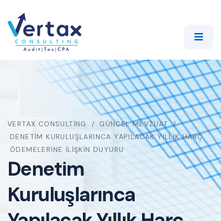
VERTAX CONSULTING
GÜNCEL MEVZUAT
DENETIM KURULUŞLARINCA YAPILACAK YILLIK HARÇ
ÖDEMELERINE İLIŞKIN DUYURU
Denetim
Kuruluşlarınca
Yapılacak Yıllık Harç