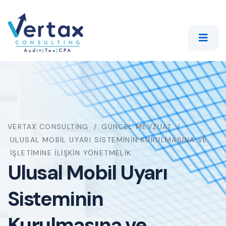
VERTAX CONSULTING
GÜNCEL MEVZUAT
ULUSAL MOBIL UYARI SISTEMININ KURULMASINA VE
İŞLETIMINE İLIŞKIN YÖNETMELIK
Ulusal Mobil Uyarı
Sisteminin
Kurulmasına ve