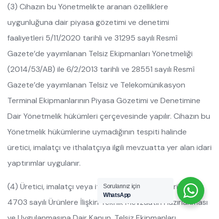
(3) Cihazın bu Yönetmelikte aranan özelliklere
uygunluğuna dair piyasa gözetimi ve denetimi
faaliyetleri 5/11/2020 tarihli ve 31295 sayılı Resmî
Gazete’de yayımlanan Telsiz Ekipmanları Yönetmeliği
(2014/53/AB) ile 6/2/2013 tarihli ve 28551 sayılı Resmî
Gazete’de yayımlanan Telsiz ve Telekomünikasyon
Terminal Ekipmanlarının Piyasa Gözetimi ve Denetimine
Dair Yönetmelik hükümleri çerçevesinde yapılır. Cihazın bu
Yönetmelik hükümlerine uymadığının tespiti halinde
üretici, imalatçı ve ithalatçıya ilgili mevzuatta yer alan idari
yaptırımlar uygulanır.
(4) Üretici, imalatçı veya ithalatçı; 29/6/2001 tarihli ve
Sorularınız için
WhatsApp
4703 sayılı Ürünlere İlişkin Teknik Mevzuatın Hazırlanması
ve Uygulanmasına Dair Kanun, Telsiz Ekipmanları