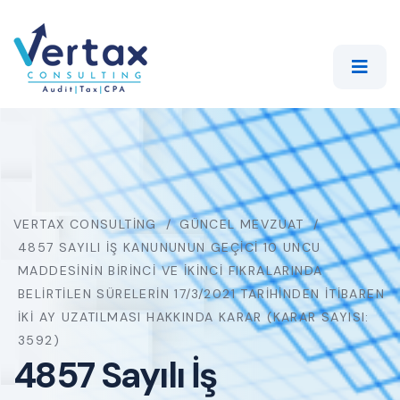
VERTAX CONSULTING
GÜNCEL MEVZUAT
4857 SAYILI İŞ KANUNUNUN GEÇICI 10 UNCU
MADDESININ BIRINCI VE İKINCI FIKRALARINDA
BELIRTILEN SÜRELERIN 17/3/2021 TARIHINDEN İTIBAREN
İKI AY UZATILMASI HAKKINDA KARAR (KARAR SAYISI:
3592)
4857 Sayılı İş