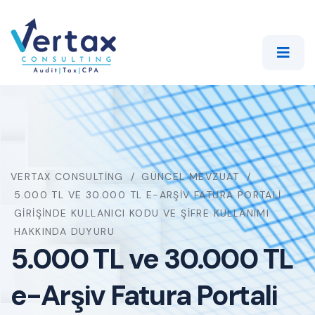
VERTAX CONSULTING
GÜNCEL MEVZUAT
5.000 TL VE 30.000 TL E-ARŞIV FATURA PORTALI
GIRIŞINDE KULLANICI KODU VE ŞIFRE KULLANIMI
HAKKINDA DUYURU
5.000 TL ve 30.000 TL
e-Arşiv Fatura Portali