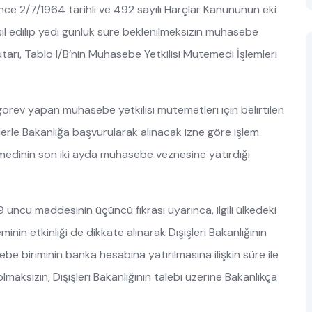
ce 2/7/1964 tarihli ve 492 sayılı Harçlar Kanununun eki
ahsil edilip yedi günlük süre beklenilmeksizin muhasebe
utarı, Tablo I/B’nin Muhasebe Yetkilisi Mutemedi İşlemleri
rev yapan muhasebe yetkilisi mutemetleri için belirtilen
flerle Bakanlığa başvurularak alınacak izne göre işlem
temedinin son iki ayda muhasebe veznesine yatırdığı
ncu maddesinin üçüncü fıkrası uyarınca, ilgili ülkedeki
inin etkinliği de dikkate alınarak Dışişleri Bakanlığının
ebe biriminin banka hesabına yatırılmasına ilişkin süre ile
 olmaksızın, Dışişleri Bakanlığının talebi üzerine Bakanlıkça