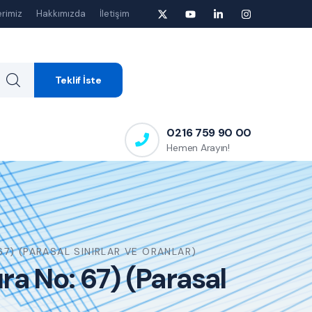
rimiz
Hakkımızda
İletişim
Teklif İste
0216 759 90 00
Hemen Arayın!
7) (PARASAL SINIRLAR VE ORANLAR)
a No: 67) (Parasal