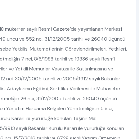
9218 mükerrer sayılı Resmî Gazete’de yayımlanan Merkezî
549 uncu ve 552 nci, 31/12/2005 tarihli ve 26040 üçüncü
e Yetkilisi Mutemetlerinin Görevlendirilmeleri, Yetkileri,
meliğin 7 nci, 8/6/1988 tarihli ve 19836 sayılı Resmî
er ve Yetkili Memurlar Vasıtası ile Sattırılmasına ve
 12 nci, 30/12/2005 tarihli ve 2005/9912 sayılı Bakanlar
si Adaylarının Eğitimi, Sertifika Verilmesi ile Muhasebe
önetmeliğin 26 ncı, 31/12/2005 tarihli ve 26040 üçüncü
î Yönetim Harcama Belgeleri Yönetmeliğinin 5 inci,
rulu Kararı ile yürürlüğe konulan Taşınır Mal
/9913 sayılı Bakanlar Kurulu Kararı ile yürürlüğe konulan
ncı, 15/7/2016 tarihli ve 6728 sayılı Yatırım Ortamının