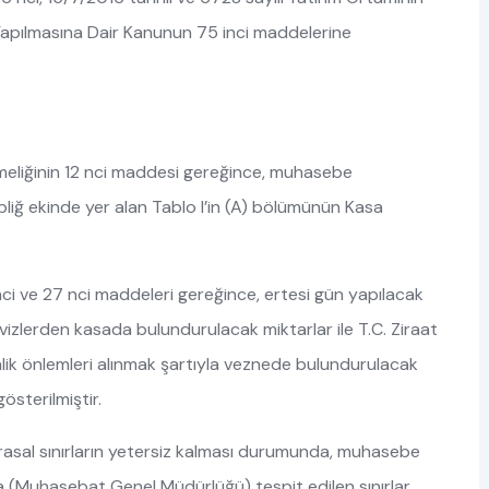
k Yapılmasına Dair Kanunun 75 inci maddelerine
eliğinin 12 nci maddesi gereğince, muhasebe
liğ ekinde yer alan Tablo I’in (A) bölümünün Kasa
i ve 27 nci maddeleri gereğince, ertesi gün yapılacak
izlerden kasada bulundurulacak miktarlar ile T.C. Ziraat
lik önlemleri alınmak şartıyla veznede bulundurulacak
österilmiştir.
arasal sınırların yetersiz kalması durumunda, muhasebe
kça (Muhasebat Genel Müdürlüğü) tespit edilen sınırlar