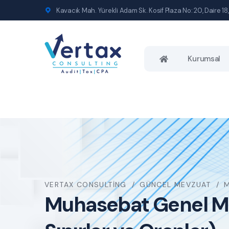
Kavacık Mah. Yürekli Adam Sk. Kosif Plaza No: 20, Daire 18,
Kurumsal
VERTAX CONSULTING
GÜNCEL MEVZUAT
M
Muhasebat Genel Müd