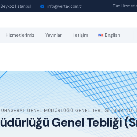
Tüm Hizmetle
 Beykoz | İstanbul
info@vertax.com.tr
Hizmetlerimiz
Yayınlar
İletişim
English
UHASEBAT GENEL MÜDÜRLÜĞÜ GENEL TEBLIĞI (SIRA NO: 6
ürlüğü Genel Tebliği (Sır