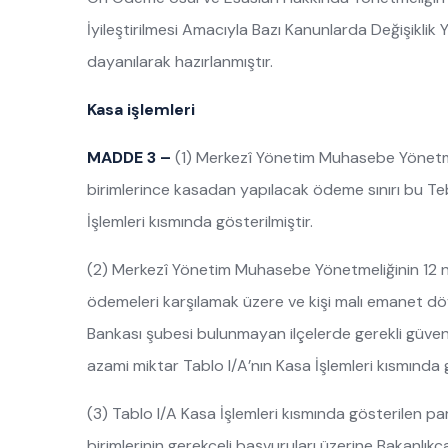
İyileştirilmesi Amacıyla Bazı Kanunlarda Değişikli
dayanılarak hazırlanmıştır.
Kasa işlemleri
MADDE 3 –
(1) Merkezî Yönetim Muhasebe Yönetm
birimlerince kasadan yapılacak ödeme sınırı bu Teb
İşlemleri kısmında gösterilmiştir.
(2) Merkezî Yönetim Muhasebe Yönetmeliğinin 12 nc
ödemeleri karşılamak üzere ve kişi malı emanet döv
Bankası şubesi bulunmayan ilçelerde gerekli güven
azami miktar Tablo I/A’nın Kasa İşlemleri kısmında g
(3) Tablo I/A Kasa İşlemleri kısmında gösterilen p
birimlerinin gerekçeli başvuruları üzerine Bakanlı