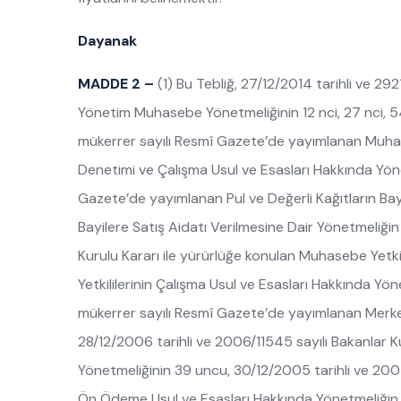
Dayanak
MADDE 2 –
(1) Bu Tebliğ, 27/12/2014 tarihli ve 2
Yönetim Muhasebe Yönetmeliğinin 12 nci, 27 nci, 
mükerrer sayılı Resmî Gazete’de yayımlanan Muhaseb
Denetimi ve Çalışma Usul ve Esasları Hakkında Yönet
Gazete’de yayımlanan Pul ve Değerli Kağıtların Bayil
Bayilere Satış Aidatı Verilmesine Dair Yönetmeliğin
Kurulu Kararı ile yürürlüğe konulan Muhasebe Yetkili
Yetkililerinin Çalışma Usul ve Esasları Hakkında Y
mükerrer sayılı Resmî Gazete’de yayımlanan Merkez
28/12/2006 tarihli ve 2006/11545 sayılı Bakanlar Ku
Yönetmeliğinin 39 uncu, 30/12/2005 tarihli ve 2005
Ön Ödeme Usul ve Esasları Hakkında Yönetmeliğin 6 