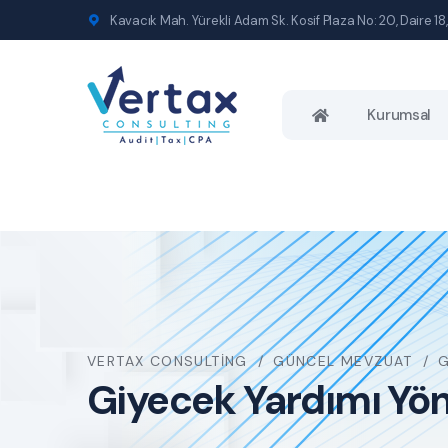
Kavacık Mah. Yürekli Adam Sk. Kosif Plaza No: 20, Daire 18,
Kurumsal
VERTAX CONSULTING
GÜNCEL MEVZUAT
G
Giyecek Yardımı Yön