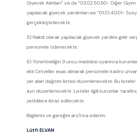
Giyecek Alımları” ya da “03.02.50.90- Diğer Giyim 
yapılacak giyecek yardımları ise “01.01.40.01- So
gerçekleştirilecektir.
5) Nakdi olarak yapılacak giyecek yardımı gelir vergi
personele ödenecektir.
6) Yönetmeliğin 9 uncu maddesi uyarınca kurumlar 
ekli Cetveller esas alınarak personelin kadro unvanı,
yer alan dağıtım listesi düzenlenecektir. Bu listeler
ayrı düzenlenecektir. Listeler ilgili kurumlar tara
yetkililere ibraz edilecektir.
Bilgilerini ve gereğini arz/rica ederim.
Lütfi ELVAN