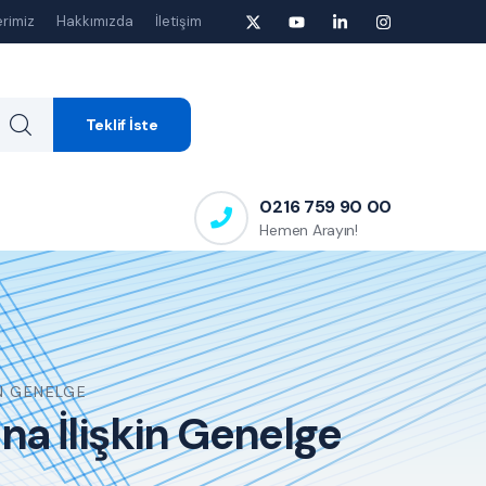
rimiz
Hakkımızda
İletişim
Teklif İste
0216 759 90 00
Hemen Arayın!
N GENELGE
a İlişkin Genelge