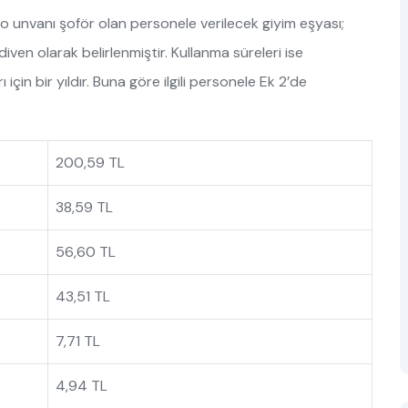
dro unvanı şoför olan personele verilecek giyim eşyası;
iven olarak belirlenmiştir. Kullanma süreleri ise
ı için bir yıldır. Buna göre ilgili personele Ek 2’de
200,59 TL
38,59 TL
56,60 TL
43,51 TL
7,71 TL
4,94 TL