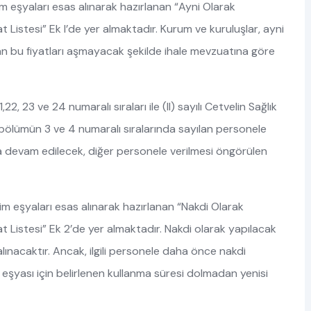
iyim eşyaları esas alınarak hazırlanan “Ayni Olarak
t Listesi” Ek l’de yer almaktadır. Kurum ve kuruluşlar, ayni
lan bu fiyatları aşmayacak şekilde ihale mevzuatına göre
1,22, 23 ve 24 numaralı sıraları ile (II) sayılı Cetvelin Sağlık
it bölümün 3 ve 4 numaralı sıralarında sayılan personele
a devam edilecek, diğer personele verilmesi öngörülen
giyim eşyaları esas alınarak hazırlanan “Nakdi Olarak
at Listesi” Ek 2’de yer almaktadır. Nakdi olarak yapılacak
ınacaktır. Ancak, ilgili personele daha önce nakdi
 eşyası için belirlenen kullanma süresi dolmadan yenisi