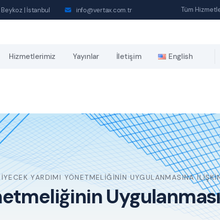
Tüm Hizmetle
 Beykoz | İstanbul
info@vertax.com.tr
Hizmetlerimiz
Yayınlar
İletişim
English
IYECEK YARDIMI YÖNETMELIĞININ UYGULANMASINA İLIŞKI
etmeliğinin Uygulanmasın