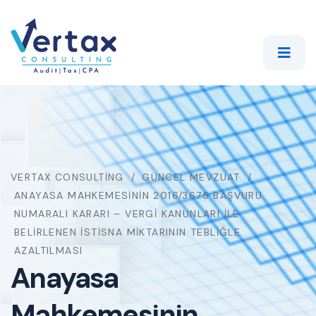
VERTAX CONSULTING
GÜNCEL MEVZUAT
ANAYASA MAHKEMESININ 2016/3675 BAŞVURU
NUMARALI KARARI – VERGI KANUNLARI İLE
BELIRLENEN İSTISNA MIKTARININ TEBLIĞLE
AZALTILMASI
Anayasa
Mahkemesinin