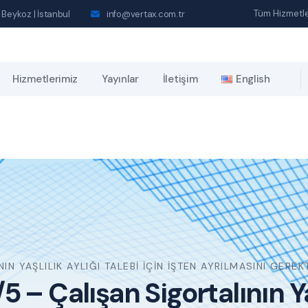
Tüm Hizmetle
 Beykoz | İstanbul
info@vertax.com.tr
Hizmetlerimiz
Yayınlar
İletişim
English
N YAŞLILIK AYLIĞI TALEBI İÇIN İŞTEN AYRILMASINI GEREK
– Çalışan Sigortalının Yaş