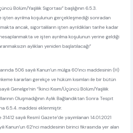
Üçüncü Bölüm/Yaşlılık Sigortası” başlığının 6.5.3.
te işten ayrılma koşulunun gerçekleşmediği sonradan
makta ancak, sigortalıların işten ayrıldıkları tarihe kadar
n hesaplanmakta ve işten ayrılma koşulunun yerine geldiği
aranmaksızın aylıkları yeniden başlatılacağı”
arında 506 sayılı Kanun’un mülga 60’ıncı maddesinin (H)
hkeme kararları gerekçe ve hüküm kısımları ile bir bütün
ılı Genelge’nin “İkinci Kısım/Üçüncü Bölüm/Yaşlılık
llarının Oluşmadığının Aylık Bağlandıktan Sonra Tespit
ına 6.5.4. maddesi eklenmiştir.
e 31412 sayılı Resmî Gazete’de yayımlanan 14.01.2021
ayılı Kanun’un 62’nci maddesinin birinci fıkrasında yer alan