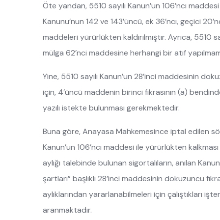
Öte yandan, 5510 sayılı Kanun’un 106’ncı maddesi il
Kanunu’nun 142 ve 143’üncü, ek 36’ncı, geçici 20’nci
maddeleri yürürlükten kaldırılmıştır. Ayrıca, 5510 s
mülga 62’nci maddesine herhangi bir atıf yapılmamı
Yine, 5510 sayılı Kanun’un 28’inci maddesinin dokuz
için, 4’üncü maddenin birinci fıkrasının (a) bendinde 
yazılı istekte bulunması gerekmektedir.
Buna göre, Anayasa Mahkemesince iptal edilen söz 
Kanun’un 106’ncı maddesi ile yürürlükten kalkması 
aylığı talebinde bulunan sigortalıların, anılan Kan
şartları” başlıklı 28’inci maddesinin dokuzuncu fıkr
aylıklarından yararlanabilmeleri için çalıştıkları işt
aranmaktadır.