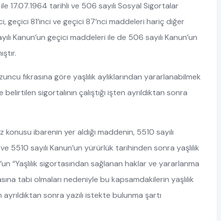
e 17.07.1964 tarihli ve 506 sayılı Sosyal Sigortalar
, geçici 81’inci ve geçici 87’nci maddeleri hariç diğer
ayılı Kanun’un geçici maddeleri ile de 506 sayılı Kanun’un
ştır.
uncu fıkrasına göre yaşlılık aylıklarından yararlanabilmek
belirtilen sigortalının çalıştığı işten ayrıldıktan sonra
konusu ibarenin yer aldığı maddenin, 5510 sayılı
ve 5510 sayılı Kanun’un yürürlük tarihinden sonra yaşlılık
un’un “Yaşlılık sigortasından sağlanan haklar ve yararlanma
asına tabi olmaları nedeniyle bu kapsamdakilerin yaşlılık
en ayrıldıktan sonra yazılı istekte bulunma şartı