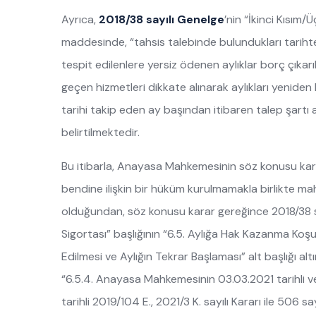
Ayrıca,
2018/38 sayılı Genelge
’nin “İkinci Kısım/
maddesinde, “tahsis talebinde bulundukları tarih
tespit edilenlere yersiz ödenen aylıklar borç çıkarıl
geçen hizmetleri dikkate alınarak aylıkları yenide
tarihi takip eden ay başından itibaren talep şartı 
belirtilmektedir.
Bu itibarla, Anayasa Mahkemesinin söz konusu kar
bendine ilişkin bir hüküm kurulmamakla birlikte ma
olduğundan, söz konusu karar gereğince 2018/38 say
Sigortası” başlığının “6.5. Aylığa Hak Kazanma Koşu
Edilmesi ve Aylığın Tekrar Başlaması” alt başlığı alt
“6.5.4. Anayasa Mahkemesinin 03.03.2021 tarihli v
tarihli 2019/104 E., 2021/3 K. sayılı Kararı ile 506 s