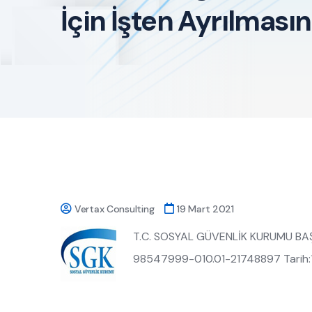
İçin İşten Ayrılması
Vertax Consulting
19 Mart 2021
T.C. SOSYAL GÜVENLİK KURUMU BAŞKA
98547999-010.01-21748897 Tarih: