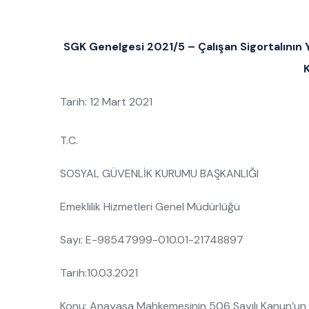
SGK Genelgesi 2021/5 – Çalışan Sigortalının Ya
K
Tarih: 12 Mart 2021
T.C.
SOSYAL GÜVENLİK KURUMU BAŞKANLIĞI
Emeklilik Hizmetleri Genel Müdürlüğü
Sayı: E-98547999-010.01-21748897
Tarih:10.03.2021
Konu: Anayasa Mahkemesinin 506 Sayılı Kanun’un Mül