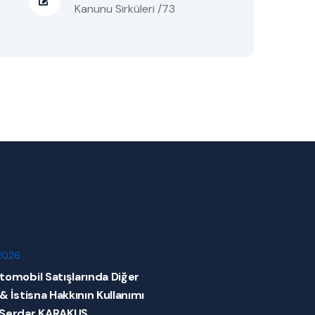
Kanunu Sirküleri /73
2026
tomobil Satışlarında Diğer
 & İstisna Hakkının Kullanımı
 Serdar KARAKUŞ