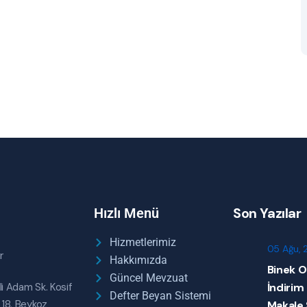
Son Yazılar
Hızlı Menü
Hizmetlerimiz
05 Ağu, 
r
Hakkımızda
Binek O
Güncel Mevzuat
li Adam Sk. Kosif
İndirim
Defter Beyan Sistemi
 18, Beykoz
Makale