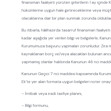
finansman faaliyeti yürüten şirketlerin 1 ay içi
hükümlerine uygun hale getireceklerine veya müşt
olacaklarına dair bir plan sunmak zorunda oldukla
Bu itibarla, hâlihazırda tasarruf finansman faaliyet
kadar aşağıda yer verilen bilgi ve belgelerle, Kan
Kurumumuza başvuru yapmaları zorunludur. Zira 
kaynaklanan borç ve/veya alacakları bulunan anc
yapmamış olanlar hakkında Kanunun 46 ncı maddesi
Kanunun Geçici 7 nci maddesi kapsamında Kurumumuz
Ek’te yer alan formata uygun belgeleri noter onaylı
– İntibak veya iradi tasfiye planını,
– Bilgi formunu,