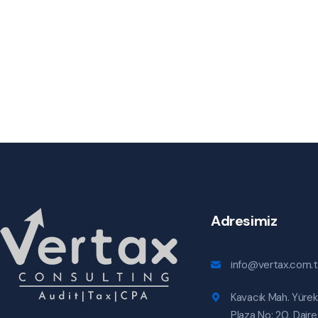
Adresimiz
info@vertax.com.t
Kavacık Mah. Yürek
Plaza No: 20, Daire