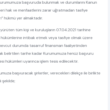
nde Kurumumuza başvuruda bulunmak ve durumlarını Kanun
eri hak ve menfaatlerini zarar uğratmadan tasfiye
rı” hükmü yer almaktadır.
i yürüten tüm kişi ve kuruluşların 07.04.2021 tarihine
un hükümlerine intibak etmek veya tasfiye olmak üzere
mevcut durumda tasarruf finansman faaliyetinden
ak belirtilen tarihe kadar Kurumumuza henüz başvuru
 hükümleri uyarınca işlem tesis edilecektir.
a başvuracak şirketler, verecekleri dilekçe ile birlikte
 şekilde;