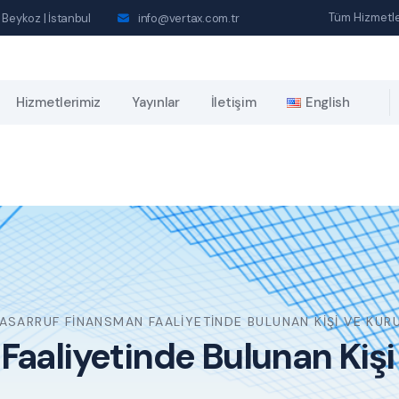
Tüm Hizmetle
 Beykoz | İstanbul
info@vertax.com.tr
Hizmetlerimiz
Yayınlar
İletişim
English
ASARRUF FINANSMAN FAALIYETINDE BULUNAN KIŞI VE KU
aaliyetinde Bulunan Kişi