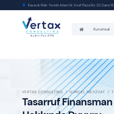
Kavacık Mah. Yürekli Adam Sk. Kosif Plaza No: 20, Daire 18,
Kurumsal
VERTAX CONSULTING
GÜNCEL MEVZUAT
T
Tasarruf Finansman F