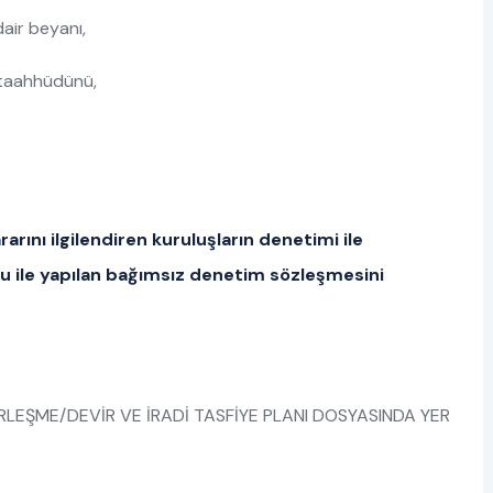
air beyanı,
 taahhüdünü,
ını ilgilendiren kuruluşların denetimi ile
şu ile yapılan bağımsız denetim sözleşmesini
İRLEŞME/DEVİR VE İRADİ TASFİYE PLANI DOSYASINDA YER