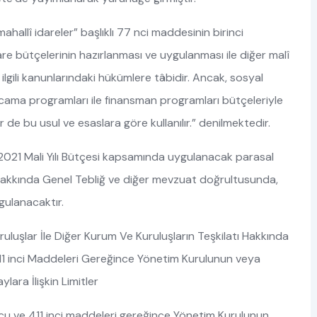
hallî idareler” başlıklı 77 nci maddesinin birinci
are bütçelerinin hazırlanması ve uygulanması ile diğer malî
 ilgili kanunlarındaki hükümlere tâbidir. Ancak, sosyal
harcama programları ile finansman programları bütçeleriyle
r de bu usul ve esaslara göre kullanılır.” denilmektedir.
2021 Mali Yılı Bütçesi kapsamında uygulanacak parasal
lar Hakkında Genel Tebliğ ve diğer mevzuat doğrultusunda,
gulanacaktır.
ve Kuruluşlar İle Diğer Kurum Ve Kuruluşların Teşkilatı Hakkında
1 inci Maddeleri Gereğince Yönetim Kurulunun veya
ara İlişkin Limitler
cu ve 411 inci maddeleri gereğince Yönetim Kurulunun