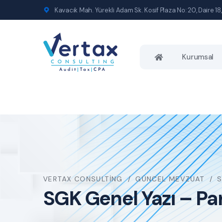
Kavacık Mah. Yürekli Adam Sk. Kosif Plaza No: 20, Daire 18,
Kurumsal
VERTAX CONSULTING
GÜNCEL MEVZUAT
S
SGK Genel Yazı – Par