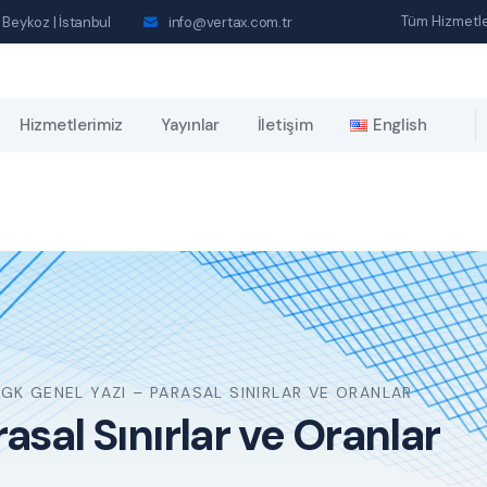
Tüm Hizmetle
 Beykoz | İstanbul
info@vertax.com.tr
Hizmetlerimiz
Yayınlar
İletişim
English
GK GENEL YAZI – PARASAL SINIRLAR VE ORANLAR
asal Sınırlar ve Oranlar