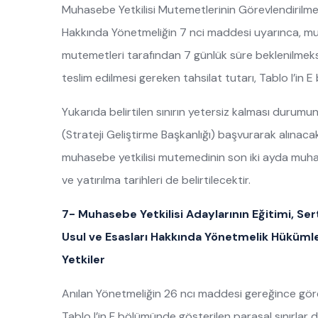
Muhasebe Yetkilisi Mutemetlerinin Görevlendirilmele
Hakkında Yönetmeliğin 7 nci maddesi uyarınca, mu
mutemetleri tarafından 7 günlük süre beklenilmek
teslim edilmesi gereken tahsilat tutarı, Tablo I’in 
Yukarıda belirtilen sınırın yetersiz kalması durumun
(Strateji Geliştirme Başkanlığı) başvurarak alınacak
muhasebe yetkilisi mutemedinin son iki ayda muha
ve yatırılma tarihleri de belirtilecektir.
7- Muhasebe Yetkilisi Adaylarının Eğitimi, Ser
Usul ve Esasları Hakkında Yönetmelik Hüküml
Yetkiler
Anılan Yönetmeliğin 26 ncı maddesi gereğince göre
Tablo I’in F bölümünde gösterilen parasal sınırlar d