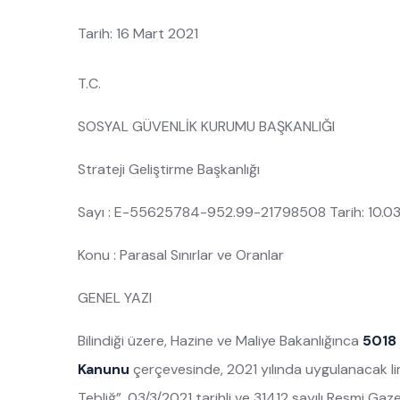
Tarih: 16 Mart 2021
T.C.
SOSYAL GÜVENLİK KURUMU BAŞKANLIĞI
Strateji Geliştirme Başkanlığı
Sayı : E-55625784-952.99-21798508 Tarih: 10.03
Konu : Parasal Sınırlar ve Oranlar
GENEL YAZI
Bilindiği üzere, Hazine ve Maliye Bakanlığınca
5018 
Kanunu
çerçevesinde, 2021 yılında uygulanacak limi
Tebliğ”, 03/3/2021 tarihli ve 31412 sayılı Resmi Gaz