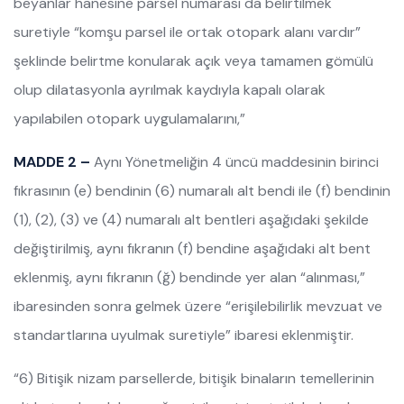
beyanlar hanesine parsel numarası da belirtilmek
suretiyle “komşu parsel ile ortak otopark alanı vardır”
şeklinde belirtme konularak açık veya tamamen gömülü
olup dilatasyonla ayrılmak kaydıyla kapalı olarak
yapılabilen otopark uygulamalarını,”
MADDE 2 –
Aynı Yönetmeliğin 4 üncü maddesinin birinci
fıkrasının (e) bendinin (6) numaralı alt bendi ile (f) bendinin
(1), (2), (3) ve (4) numaralı alt bentleri aşağıdaki şekilde
değiştirilmiş, aynı fıkranın (f) bendine aşağıdaki alt bent
eklenmiş, aynı fıkranın (ğ) bendinde yer alan “alınması,”
ibaresinden sonra gelmek üzere “erişilebilirlik mevzuat ve
standartlarına uyulmak suretiyle” ibaresi eklenmiştir.
“6) Bitişik nizam parsellerde, bitişik binaların temellerinin