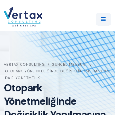
VERTAX CONSULTING
GÜNCEL MEVZUAT
OTOPARK YÖNETMELIĞINDE DEĞIŞIKLIK YAPILMASINA
DAIR YÖNETMELIK
Otopark
Yönetmeliğinde
Değişiklik Yapılmasına