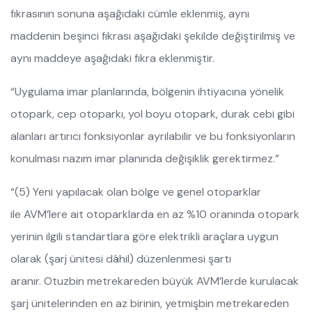
fıkrasının sonuna aşağıdaki cümle eklenmiş, aynı
maddenin beşinci fıkrası aşağıdaki şekilde değiştirilmiş ve
aynı maddeye aşağıdaki fıkra eklenmiştir.
“Uygulama imar planlarında, bölgenin ihtiyacına yönelik
otopark, cep otoparkı, yol boyu otopark, durak cebi gibi
alanları artırıcı fonksiyonlar ayrılabilir ve bu fonksiyonların
konulması nazım imar planında değişiklik gerektirmez.”
“(5) Yeni yapılacak olan bölge ve genel otoparklar
ile AVM’lere ait otoparklarda en az %10 oranında otopark
yerinin ilgili standartlara göre elektrikli araçlara uygun
olarak (şarj ünitesi dâhil) düzenlenmesi şartı
aranır. Otuzbin metrekareden büyük AVM’lerde kurulacak
şarj ünitelerinden en az birinin, yetmişbin metrekareden