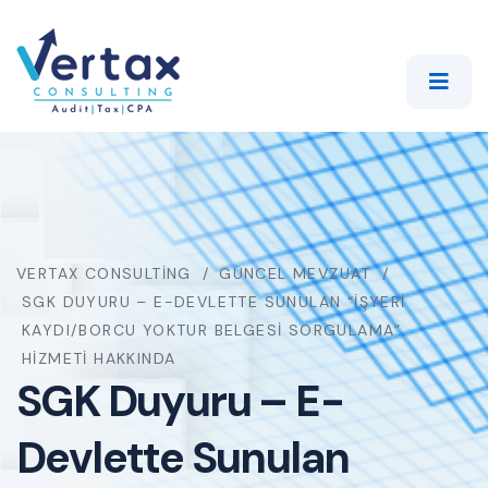
VERTAX CONSULTING
GÜNCEL MEVZUAT
SGK DUYURU – E-DEVLETTE SUNULAN “İŞYERI
KAYDI/BORCU YOKTUR BELGESI SORGULAMA”
HIZMETI HAKKINDA
SGK Duyuru – E-
Devlette Sunulan