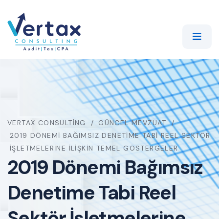
VERTAX CONSULTING
GÜNCEL MEVZUAT
2019 DÖNEMI BAĞIMSIZ DENETIME TABI REEL SEKTÖR
İŞLETMELERINE İLIŞKIN TEMEL GÖSTERGELER
2019 Dönemi Bağımsız
Denetime Tabi Reel
Sektör İşletmelerine