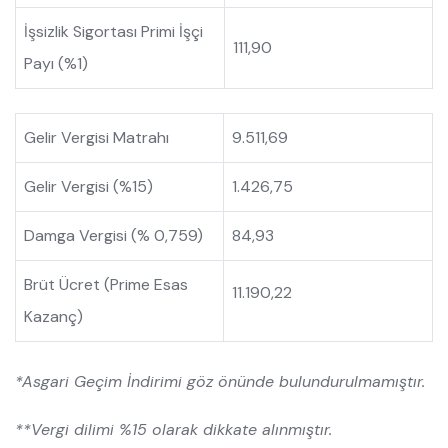
İşsizlik Sigortası Primi İşçi
111,90
Payı (%1)
Gelir Vergisi Matrahı
9.511,69
Gelir Vergisi (%15)
1.426,75
Damga Vergisi (% 0,759)
84,93
Brüt Ücret (Prime Esas
11.190,22
Kazanç)
*Asgari Geçim İndirimi göz önünde bulundurulmamıştır.
**Vergi dilimi %15 olarak dikkate alınmıştır.