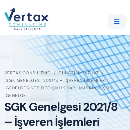
VERTAX CONSULTING
GÜNCEL MEVZUAT
SGK GENELGESI 2021/8 – İŞVEREN İŞLEMLERI
GENELGESINDE DEĞIŞIKLIK YAPILMASINA İLIŞKIN
GENELGE
SGK Genelgesi 2021/8
– İşveren İşlemleri