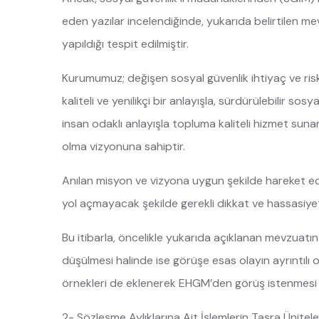
eden yazılar incelendiğinde, yukarıda belirtilen me
yapıldığı tespit edilmiştir.
Kurumumuz; değişen sosyal güvenlik ihtiyaç ve riskl
kaliteli ve yenilikçi bir anlayışla, sürdürülebilir s
insan odaklı anlayışla topluma kaliteli hizmet sunan
olma vizyonuna sahiptir.
Anılan misyon ve vizyona uygun şekilde hareket ed
yol açmayacak şekilde gerekli dikkat ve hassasiye
Bu itibarla, öncelikle yukarıda açıklanan mevzuatı
düşülmesi halinde ise görüşe esas olayın ayrıntılı ol
örnekleri de eklenerek EHGM’den görüş istenmesi
2- Sözleşme Aylıklarına Ait İşlemlerin Taşra Ünitele