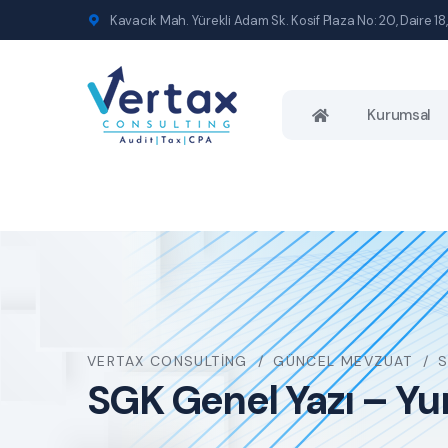
Kavacık Mah. Yürekli Adam Sk. Kosif Plaza No: 20, Daire 18,
Kurumsal
VERTAX CONSULTING
GÜNCEL MEVZUAT
S
SGK Genel Yazı – Yu