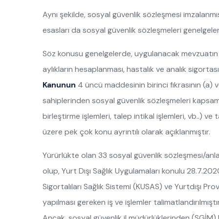
Aynı şekilde, sosyal güvenlik sözleşmesi imzalanmış 
esasları da sosyal güvenlik sözleşmeleri genelgeleri
Söz konusu genelgelerde, uygulanacak mevzuatın 
aylıkların hesaplanması, hastalık ve analık sigortas
Kanunun
4 üncü maddesinin birinci fıkrasının (a) v
sahiplerinden sosyal güvenlik sözleşmeleri kapsam
birleştirme işlemleri, talep intikal işlemleri, vb..) v
üzere pek çok konu ayrıntılı olarak açıklanmıştır.
Yürürlükte olan 33 sosyal güvenlik sözleşmesi/an
olup, Yurt Dışı Sağlık Uygulamaları konulu 28.7.2020
Sigortalıları Sağlık Sistemi (KUSAS) ve Yurtdışı Prov
yapılması gereken iş ve işlemler talimatlandırılmıştır
Ancak, sosyal güvenlik il müdürlüklerinden (SGİM)