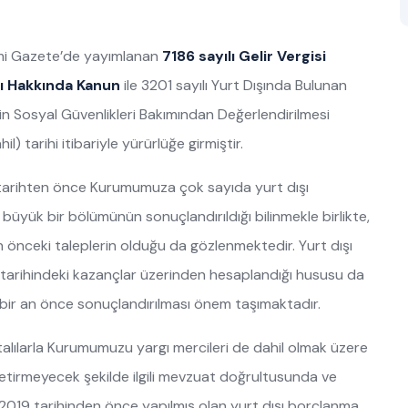
esmi Gazete’de yayımlanan
7186 sayılı Gelir Vergisi
sı Hakkında Kanun
ile 3201 sayılı Yurt Dışında Bulunan
in Sosyal Güvenlikleri Bakımından Değerlendirilmesi
) tarihi itibariyle yürürlüğe girmiştir.
 tarihten önce Kurumumuza çok sayıda yurt dışı
üyük bir bölümünün sonuçlandırıldığı bilinmekle birlikte,
n önceki taleplerin olduğu da gözlenmektedir. Yurt dışı
 tarihindeki kazançlar üzerinden hesaplandığı hususu da
n bir an önce sonuçlandırılması önem taşımaktadır.
gortalılarla Kurumumuzu yargı mercileri de dahil olmak üzere
getirmeyecek şekilde ilgili mevzuat doğrultusunda ve
8.2019 tarihinden önce yapılmış olan yurt dışı borçlanma