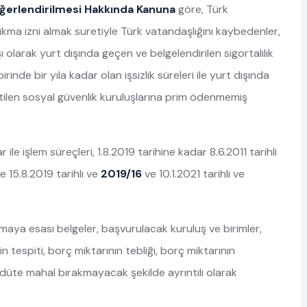
eğerlendirilmesi Hakkında Kanuna
göre, Türk
kma izni almak suretiyle Türk vatandaşlığını kaybedenler,
olarak yurt dışında geçen ve belgelendirilen sigortalılık
nde bir yıla kadar olan işsizlik süreleri ile yurt dışında
rtilen sosyal güvenlik kuruluşlarına prim ödenmemiş
 ile işlem süreçleri, 1.8.2019 tarihine kadar 8.6.2011 tarihli
e 15.8.2019 tarihli ve
2019/16
ve 10.1.2021 tarihli ve
maya esası belgeler, başvurulacak kuruluş ve birimler,
 tespiti, borç miktarının tebliği, borç miktarının
ddüte mahal bırakmayacak şekilde ayrıntılı olarak