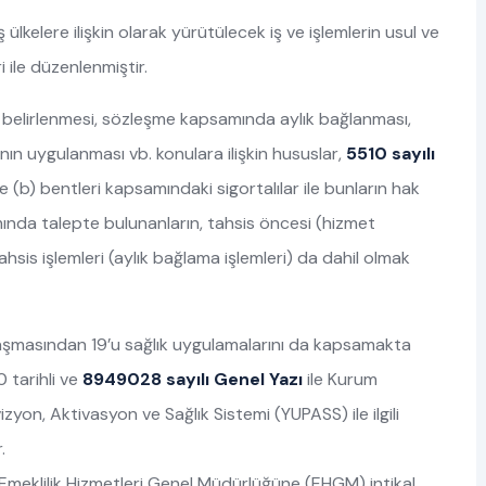
ülkelere ilişkin olarak yürütülecek iş ve işlemlerin usul ve
 ile düzenlenmiştir.
belirlenmesi, sözleşme kapsamında aylık bağlanması,
ının uygulanması vb. konulara ilişkin hususlar,
5510 sayılı
e (b) bentleri kapsamındaki sigortalılar ile bunların hak
ında talepte bulunanların, tahsis öncesi (hizmet
e tahsis işlemleri (aylık bağlama işlemleri) da dahil olmak
laşmasından 19’u sağlık uygulamalarını da kapsamakta
 tarihli ve
8949028 sayılı Genel Yazı
ile Kurum
izyon, Aktivasyon ve Sağlık Sistemi (YUPASS) ile ilgili
.
 Emeklilik Hizmetleri Genel Müdürlüğüne (EHGM) intikal