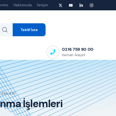
rimiz
Hakkımızda
İletişim
Teklif İste
0216 759 90 00
Hemen Arayın!
LEMLERI
anma İşlemleri