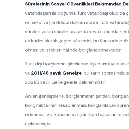
Sürelerinin Sosyal Güvenlikleri Bakımından D
vatandaşları ile doğumla Türk vatandaşı olup da çı
on sekiz yaşını doldurduktan sonra Türk vatandaşı 
süreleri ve bu süreler arasında veya sonunda her biri
ev kadını olarak geçen sürelerini, bu Kanunda beli
olması ve istekleri hâlinde borçlanabilmektedir.
Yurt dışı borçlanma işlemlerine ilişkin usul ve esaslar
ve
2011/48 sayılı Genelge
, bu tarih sonrasında is
2021/2 sayılı Genelgelerle belirlenmiştir.
Anılan genelgelerle, borçlanmanın şartları, borçlan
borç miktarının hesaplanması, borçlanılacak sürenin
ödenmesi v.b. konularına ilişkin tüm hususlar tere
açıklanmıştır.