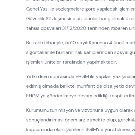
Genel Yazı ile sözleşmelere göre yapılacak işlemler
Güvenlik Sözleşmesine ait olanlar hariç olmak üzere, 
tahsis dosyaları 31/12/2020 tarihinden itibaren üni
Bu tarih itibariyle, 5510 sayılı Kanunun 4 üncü madd
sigortalılar ile bunların hak sahiplerinden sosyal 
işlemleri üniteler tarafından yapılmaktadır.
Yetki devri sonrasında EHGM ile yapılan yazışma
edilmiş olmakla birlikte, münferit de olsa yetki de
EHGM’ye gönderilmeye devam edildiği tespit edilmi
Kurumumuzun misyon ve vizyonuna uygun olarak sigo
sonuçlandırılması önem arz etmekte olup, gereks
kapsamında olan işlemlerin SGİM’ce yürütülmesi 