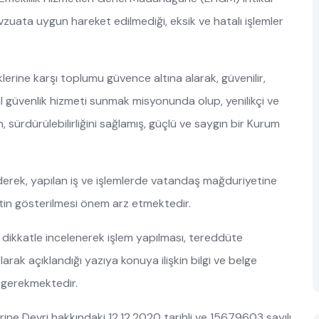
vzuata uygun hareket edilmediği, eksik ve hatalı işlemler
erine karşı toplumu güvence altına alarak, güvenilir,
osyal güvenlik hizmeti sunmak misyonunda olup, yenilikçi ve
, sürdürülebilirliğini sağlamış, güçlü ve saygın bir Kurum
erek, yapılan iş ve işlemlerde vatandaş mağduriyetine
tin gösterilmesi önem arz etmektedir.
n dikkatle incelenerek işlem yapılması, tereddüte
arak açıklandığı yazıya konuya ilişkin bilgi ve belge
 gerekmektedir.
rine Devri hakkındaki 12.12.2020 tarihli ve 15679603 sayılı