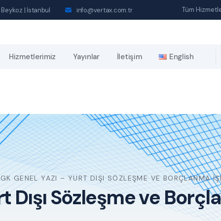
Tüm Hizmetle
 Beykoz | İstanbul
info@vertax.com.tr
Hizmetlerimiz
Yayınlar
İletişim
English
GK GENEL YAZI – YURT DIŞI SÖZLEŞME VE BORÇLANMA İŞ
rt Dışı Sözleşme ve Borçl