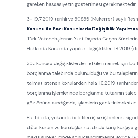
gereken hassasiyetin gösterilmesi gerekmektedir.
3- 19.7.2019 tarihli ve 30836 (Mükerrer) sayılı R
Kanunu ile Bazı Kanunlarda Değişiklik Yapılma
Türk Vatandaşlarının Yurt Dışında Geçen Sürelerin
Hakkında Kanunda yapılan değişiklikler 1.8.2019 (dahil
Söz konusu değişikliklerden etkilenmemek için bu
borçlanma talebinde bulunulduğu ve bu taleplerin b
talimat istenen konulardan hala 1.8.2019 tarihinde
borçlanma işlemlerinde borçlanma tutarının talep
göz önüne alındığında, işlemlerin geciktirilmeksizi
Bu itibarla, yukarıda belirtilen iş ve işlemlerin, si
diğer kurum ve kuruluşlar nezdinde karşı karşıya 
makul süreler içinde sonuçlandırılmasını, ayrıca 1.