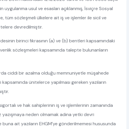
in uygulanma usul ve esasları açıklanmış, İsviçre Sosyal
tüm sözleşmeli ülkelere ait iş ve işlemler ile sicil ve
telere devredilmiştir.
esinin birinci fıkrasının (a) ve (b) bentleri kapsamındaki
güvenlik sözleşmeleri kapsamında talepte bulunanların
larda ciddi bir azalma olduğu memnuniyetle müşahede
vri kapsamında ünitelerce yapılması gereken yazıların
ştir.
rtalı ve hak sahiplerinin iş ve işlemlerinin zamanında
iz yazışmaya neden olmamak adına yetki devri
ve buna ait yazıların EHGM’ye gönderilmemesi hususunda