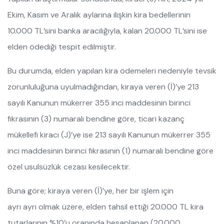
Ekim, Kasım ve Aralık aylarına ilişkin kira bedellerinin
10.000 TL’sini banka aracılığıyla, kalan 20.000 TL’sini ise
elden ödediği tespit edilmiştir.
Bu durumda, elden yapılan kira ödemeleri nedeniyle tevsik
zorunluluğuna uyulmadığından, kiraya veren (İ)’ye 213
sayılı Kanunun mükerrer 355 inci maddesinin birinci
fıkrasının (3) numaralı bendine göre, ticari kazanç
mükellefi kiracı (J)’ye ise 213 sayılı Kanunun mükerrer 355
inci maddesinin birinci fıkrasının (1) numaralı bendine göre
özel usulsüzlük cezası kesilecektir.
Buna göre; kiraya veren (İ)’ye, her bir işlem için
ayrı ayrı olmak üzere, elden tahsil ettiği 20.000 TL kira
tutarlarının %10’u oranında hesaplanan (20.000