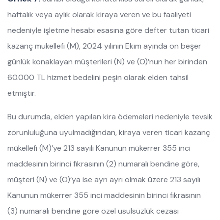
haftalık veya aylık olarak kiraya veren ve bu faaliyeti
nedeniyle işletme hesabı esasına göre defter tutan ticari
kazanç mükellefi (M), 2024 yılının Ekim ayında on beşer
günlük konaklayan müşterileri (N) ve (O)’nun her birinden
60.000 TL hizmet bedelini peşin olarak elden tahsil
etmiştir.
Bu durumda, elden yapılan kira ödemeleri nedeniyle tevsik
zorunluluğuna uyulmadığından, kiraya veren ticari kazanç
mükellefi (M)’ye 213 sayılı Kanunun mükerrer 355 inci
maddesinin birinci fıkrasının (2) numaralı bendine göre,
müşteri (N) ve (O)’ya ise ayrı ayrı olmak üzere 213 sayılı
Kanunun mükerrer 355 inci maddesinin birinci fıkrasının
(3) numaralı bendine göre özel usulsüzlük cezası