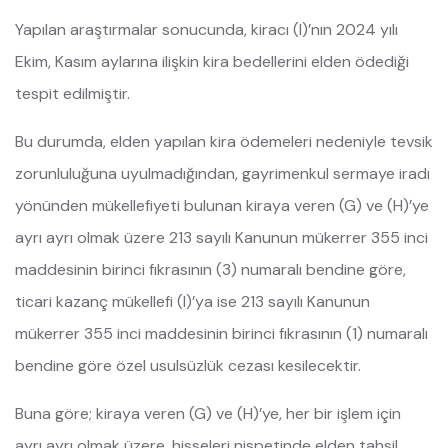
Yapılan araştırmalar sonucunda, kiracı (I)’nın 2024 yılı
Ekim, Kasım aylarına ilişkin kira bedellerini elden ödediği
tespit edilmiştir.
Bu durumda, elden yapılan kira ödemeleri nedeniyle tevsik
zorunluluğuna uyulmadığından, gayrimenkul sermaye iradı
yönünden mükellefiyeti bulunan kiraya veren (G) ve (H)’ye
ayrı ayrı olmak üzere 213 sayılı Kanunun mükerrer 355 inci
maddesinin birinci fıkrasının (3) numaralı bendine göre,
ticari kazanç mükellefi (I)’ya ise 213 sayılı Kanunun
mükerrer 355 inci maddesinin birinci fıkrasının (1) numaralı
bendine göre özel usulsüzlük cezası kesilecektir.
Buna göre; kiraya veren (G) ve (H)’ye, her bir işlem için
ayrı ayrı olmak üzere, hisseleri nispetinde elden tahsil