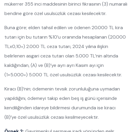
mükerrer 355 inci maddesinin birinci fıkrasının (3) numaralı
bendine göre özel usulsüzlük cezası kesilecektir.
Buna göre; elden tahsil edilen ve ödenen 20.000 TL kira
tutarı için bu tutarın %10’u oranında hesaplanan (20.000
TLx0,10=) 2.000 TL ceza tutarı, 2024 yılına ilişkin
belirlenen asgari ceza tutarı olan 5.000 TL’nin altında
kaldığından, (A) ve (B)’ye ayrı ayrı Kasım ayı için
(1×5.000=) 5.000 TL özel usulsüzlük cezası kesilecektir.
Kiracı (B)’nin; ödemenin tevsik zorunluluğuna uymadan
yapıldığını, ödemeyi takip eden beş iş günü içerisinde
kendiliğinden idareye bildirmesi durumunda ise kiracı
(B)’ye özel usulsüzlük cezası kesilmeyecektir.
Örnek 2:
Gayrimenkul sermaye iradı yönünden gelir