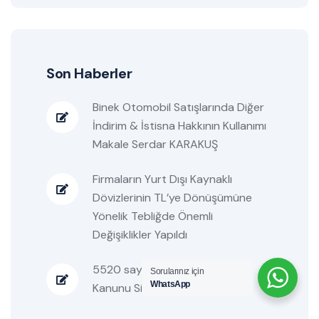
Son Haberler
Binek Otomobil Satışlarında Diğer
İndirim & İstisna Hakkının Kullanımı
Makale Serdar KARAKUŞ
Firmaların Yurt Dışı Kaynaklı
Dövizlerinin TL’ye Dönüşümüne
Yönelik Tebliğde Önemli
Değişiklikler Yapıldı
5520 sayılı Kurumlar Vergisi
Sorularınız için
WhatsApp
Kanunu Sirküleri /73