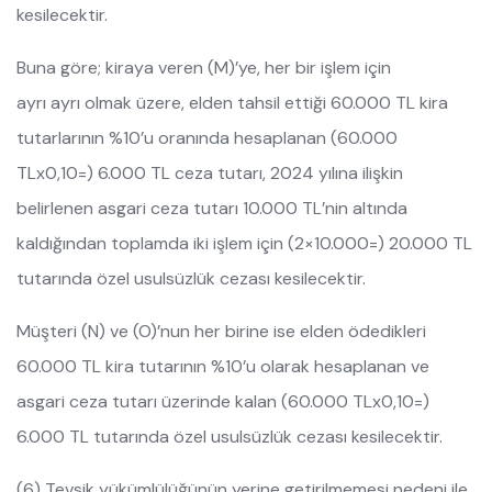
kesilecektir.
Buna göre; kiraya veren (M)’ye, her bir işlem için
ayrı ayrı olmak üzere, elden tahsil ettiği 60.000 TL kira
tutarlarının %10’u oranında hesaplanan (60.000
TLx0,10=) 6.000 TL ceza tutarı, 2024 yılına ilişkin
belirlenen asgari ceza tutarı 10.000 TL’nin altında
kaldığından toplamda iki işlem için (2×10.000=) 20.000 TL
tutarında özel usulsüzlük cezası kesilecektir.
Müşteri (N) ve (O)’nun her birine ise elden ödedikleri
60.000 TL kira tutarının %10’u olarak hesaplanan ve
asgari ceza tutarı üzerinde kalan (60.000 TLx0,10=)
6.000 TL tutarında özel usulsüzlük cezası kesilecektir.
(6) Tevsik yükümlülüğünün yerine getirilmemesi nedeni ile