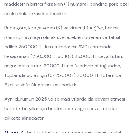
maddesinin birinci fıkrasının (1) numaralı bendine göre özel
usulsüzlük cezası kesilecektir.
Buna göre; kiraya veren (K) ve kiracı (L) A.Ş.’ye, her bir
işlem için ayrı ayrı olmak üzere, elden ödenen ve tahsil
edilen 250.000 TL kira tutarlarının %10’u oranında
hesaplanan (250.000 TLx0,10=) 25.000 TL ceza tutarı,
asgari ceza tutarı 20.000 TL’nin üzerinde olduğundan,
toplamda üç ay için (3×25.000=) 75.000 TL tutarında
özel usulsüzlük cezası kesilecektir.
Aynı durumun 2025 ve sonraki yıllarda da devam etmesi
halinde, bu yıllar için belirlenecek asgari ceza tutarları
dikkate alınacaktır.
Örnek 7:
Sahibi olduğu konutu kısa süreli olarak günlük,