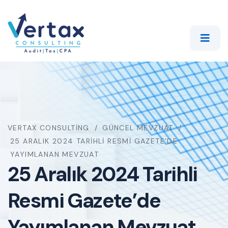
VERTAX CONSULTING
GÜNCEL MEVZUAT
25 ARALIK 2024 TARIHLI RESMI GAZETE’DE
YAYIMLANAN MEVZUAT
25 Aralık 2024 Tarihli
Resmi Gazete’de
Yayımlanan Mevzuat