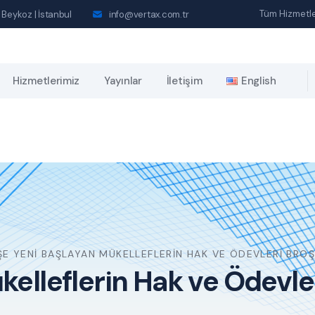
Tüm Hizmetle
 Beykoz | İstanbul
info@vertax.com.tr
Hizmetlerimiz
Yayınlar
İletişim
English
ŞE YENI BAŞLAYAN MÜKELLEFLERIN HAK VE ÖDEVLERI BROŞ
kelleflerin Hak ve Ödevler