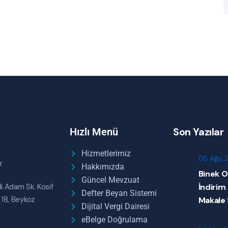
Son Yazılar
Hızlı Menü
Hizmetlerimiz
05 Ağu, 
r
Hakkımızda
Binek O
Güncel Mevzuat
li Adam Sk. Kosif
İndirim
Defter Beyan Sistemi
 18, Beykoz
Makale
Dijital Vergi Dairesi
eBelge Doğrulama