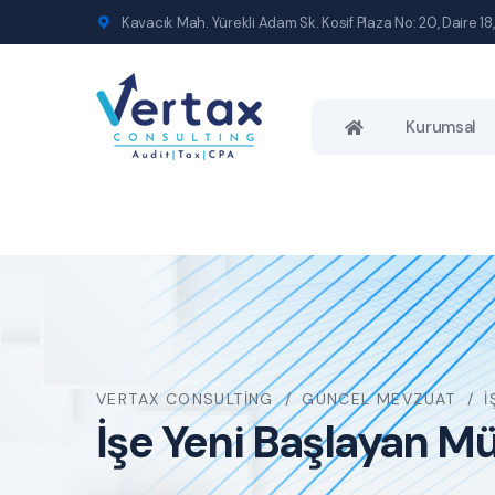
Kavacık Mah. Yürekli Adam Sk. Kosif Plaza No: 20, Daire 18,
Kurumsal
VERTAX CONSULTING
GÜNCEL MEVZUAT
İ
İşe Yeni Başlayan Mü