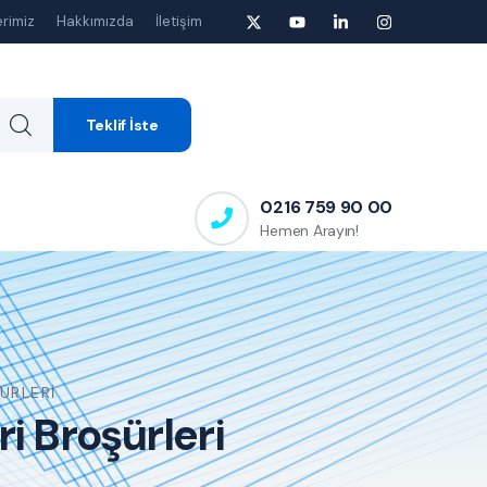
rimiz
Hakkımızda
İletişim
Teklif İste
0216 759 90 00
Hemen Arayın!
ÜRLERI
i Broşürleri