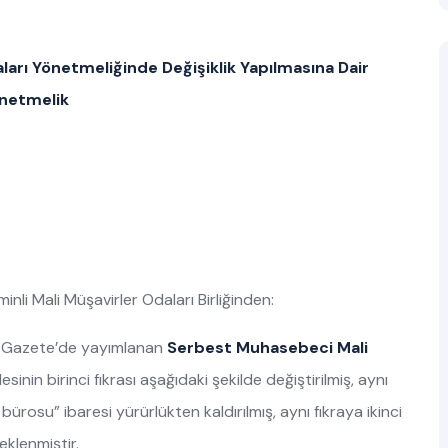
arı Yönetmeliğinde Değişiklik Yapılmasına Dair
netmelik
li Mali Müşavirler Odaları Birliğinden:
mî Gazete’de yayımlanan
Serbest Muhasebeci Mali
inin birinci fıkrası aşağıdaki şekilde değiştirilmiş, aynı
rosu” ibaresi yürürlükten kaldırılmış, aynı fıkraya ikinci
klenmiştir.