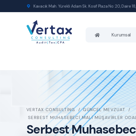
Kavacık Mah. Yürekli Adam Sk. Kosif Plaza No: 20, Daire 18,
Kurumsal
VERTAX CONSULTING
GÜNCEL MEVZUAT
SERBEST MUHASEBECI MALI MÜŞAVIRLER ODAL
Serbest Muhasebeci 