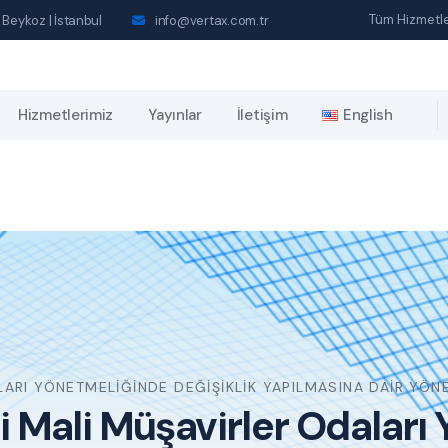
Tüm Hizmetle
 Beykoz | İstanbul
info@vertax.com.tr
Hizmetlerimiz
Yayınlar
İletişim
English
ARI YÖNETMELIĞINDE DEĞIŞIKLIK YAPILMASINA DAIR YÖN
Mali Müşavirler Odaları