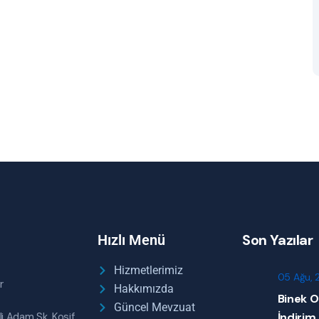
Son Yazılar
Hızlı Menü
Hizmetlerimiz
05 Ağu, 
r
Hakkımızda
Binek O
Güncel Mevzuat
li Adam Sk. Kosif
İndirim