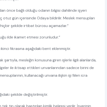
n önce bağlı olduğu odanın bilgisi dahilinde işyeri
eç otuz gün içerisinde Odaya bildirilir. Meslek mensupları
, hiçbir şekilde irtibat bürosu açamazlar.”
ğu ilde ikamet etmesi zorunludur.”
inci fıkrasına aşağıdaki bent eklenmiştir.
 şartıyla, mesleğin konusuna giren işlerle ilgili alanlarda,
elgeler ile iktisap ettikleri unvanlarından sadece birini de
nsuplarının, kullanacağı unvana ilişkin işi fiilen icra
aki şekilde değiştirilmiştir.
 tip olarak bastırılan kimlik belgesi verilir. İşyerinin