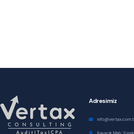
Adresimiz
info@vertax.com.t
Kavacık Mah. Yürek