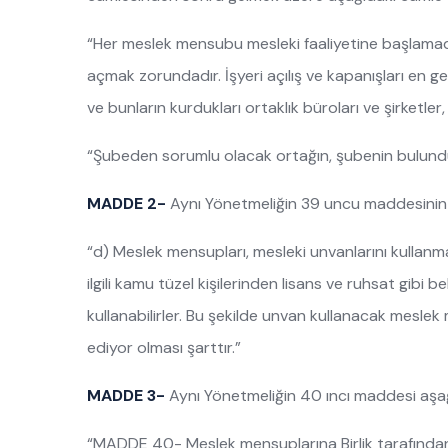
“Her meslek mensubu mesleki faaliyetine başlamada
açmak zorundadır. İşyeri açılış ve kapanışları en g
ve bunların kurdukları ortaklık büroları ve şirketler
“Şubeden sorumlu olacak ortağın, şubenin bulundu
MADDE 2-
Aynı Yönetmeliğin 39 uncu maddesinin ik
“d) Meslek mensupları, mesleki unvanlarını kullanmak
ilgili kamu tüzel kişilerinden lisans ve ruhsat gibi b
kullanabilirler. Bu şekilde unvan kullanacak meslek me
ediyor olması şarttır.”
MADDE 3-
Aynı Yönetmeliğin 40 ıncı maddesi aşağıd
“MADDE 40- Meslek mensuplarına Birlik tarafından tek