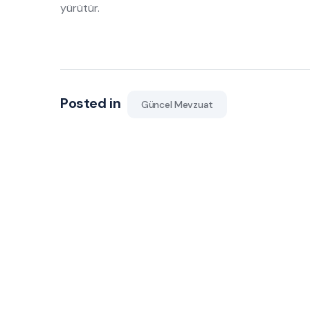
yürütür.
Posted in
Güncel Mevzuat