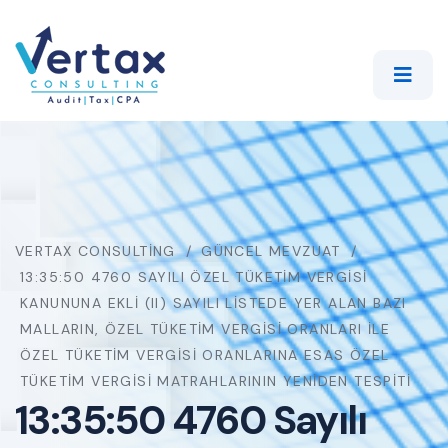
VERTAX CONSULTING
GÜNCEL MEVZUAT
13:35:50 4760 SAYILI ÖZEL TÜKETIM VERGISI
KANUNUNA EKLI (II) SAYILI LISTEDE YER ALAN BAZI
MALLARIN, ÖZEL TÜKETIM VERGISI ORANLARI ILE
ÖZEL TÜKETIM VERGISI ORANLARINA ESAS ÖZEL
TÜKETIM VERGISI MATRAHLARININ YENIDEN TESPITI
13:35:50 4760 Sayılı