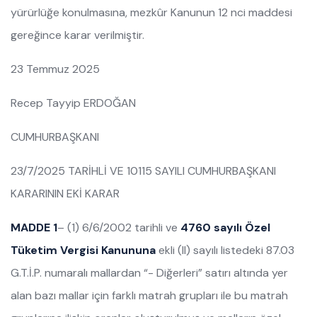
yürürlüğe konulmasına, mezkûr Kanunun 12 nci maddesi
gereğince karar verilmiştir.
23 Temmuz 2025
Recep Tayyip ERDOĞAN
CUMHURBAŞKANI
23/7/2025 TARİHLİ VE 10115 SAYILI CUMHURBAŞKANI
KARARININ EKİ KARAR
MADDE 1
– (1) 6/6/2002 tarihli ve
4760 sayılı Özel
Tüketim Vergisi Kanununa
ekli (II) sayılı listedeki 87.03
G.T.İ.P. numaralı mallardan “- Diğerleri” satırı altında yer
alan bazı mallar için farklı matrah grupları ile bu matrah