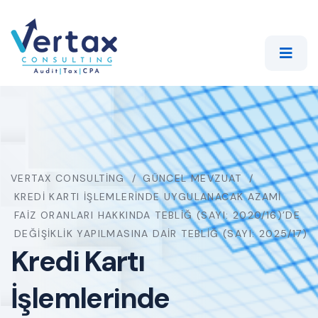
VERTAX CONSULTING
GÜNCEL MEVZUAT
KREDI KARTI İŞLEMLERINDE UYGULANACAK AZAMI
FAIZ ORANLARI HAKKINDA TEBLIĞ (SAYI: 2020/16)’DE
DEĞIŞIKLIK YAPILMASINA DAIR TEBLIĞ (SAYI: 2025/17)
Kredi Kartı
İşlemlerinde