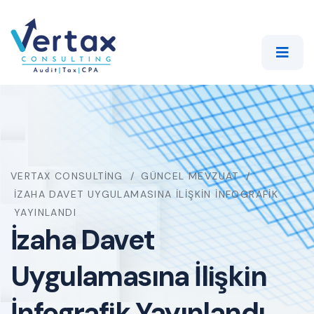
VERTAX CONSULTING
GÜNCEL MEVZUAT
İZAHA DAVET UYGULAMASINA İLIŞKIN İNFOGRAFIK
YAYINLANDI
İzaha Davet
Uygulamasına İlişkin
İnfografik Yayınlandı