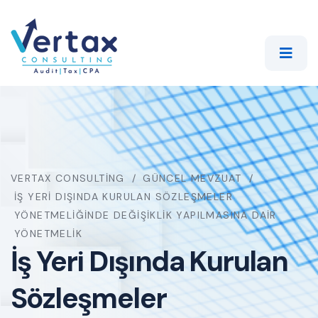
VERTAX CONSULTING
GÜNCEL MEVZUAT
İŞ YERI DIŞINDA KURULAN SÖZLEŞMELER
YÖNETMELIĞINDE DEĞIŞIKLIK YAPILMASINA DAIR
YÖNETMELIK
İş Yeri Dışında Kurulan
Sözleşmeler