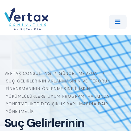
VERTAX CONSULTING
GÜNCEL MEVZUAT
SUÇ GELIRLERININ AKLANMASININ VE TERÖRÜN
FINANSMANININ ÖNLENMESINE İLIŞKIN
YÜKÜMLÜLÜKLERE UYUM PROGRAMI HAKKINDA
YÖNETMELIKTE DEĞIŞIKLIK YAPILMASINA DAIR
YÖNETMELIK
Suç Gelirlerinin