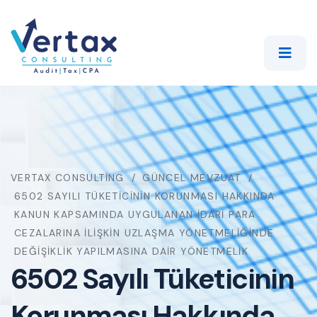
VERTAX CONSULTING
GÜNCEL MEVZUAT
6502 SAYILI TÜKETICININ KORUNMASI HAKKINDA
KANUN KAPSAMINDA UYGULANAN İDARI PARA
CEZALARINA İLIŞKIN UZLAŞMA YÖNETMELIĞINDE
DEĞIŞIKLIK YAPILMASINA DAIR YÖNETMELIK
6502 Sayılı Tüketicinin
Korunması Hakkında