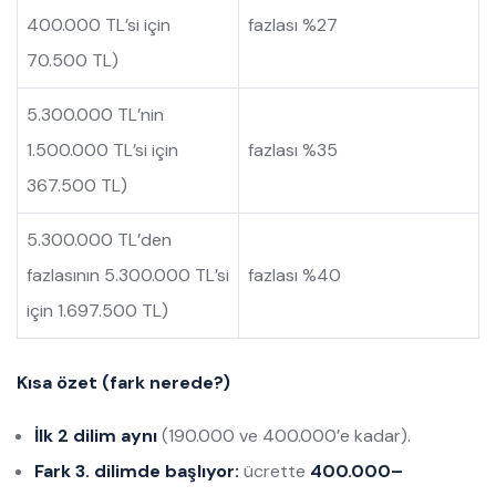
400.000 TL’si için
fazlası %27
70.500 TL)
5.300.000 TL’nin
1.500.000 TL’si için
fazlası %35
367.500 TL)
5.300.000 TL’den
fazlasının 5.300.000 TL’si
fazlası %40
için 1.697.500 TL)
Kısa özet (fark nerede?)
İlk 2 dilim aynı
(190.000 ve 400.000’e kadar).
Fark 3. dilimde başlıyor:
ücrette
400.000–