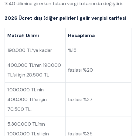
%40 dilimine girerken taban vergi tutarını da değiştirir.
2026 Ücret dışı (diğer gelirler) gelir vergisi tarifesi
Matrah Dilimi
Hesaplama
190.000 TL’ye kadar
%15
400.000 TL’nin 190.000
fazlası %20
TL’si için 28.500 TL
1.000.000 TL’nin
400.000 TL’si için
fazlası %27
70.500 TL,
5.300.000 TL’nin
1.000.000 TL’si için
fazlası %35