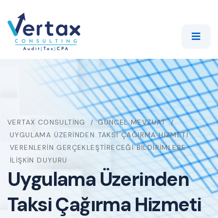
VERTAX CONSULTING
GÜNCEL MEVZUAT
UYGULAMA ÜZERINDEN TAKSI ÇAĞIRMA HIZMETI
VERENLERIN GERÇEKLEŞTIRECEĞI BILDIRIMLERE
İLIŞKIN DUYURU
Uygulama Üzerinden
Taksi Çağırma Hizmeti