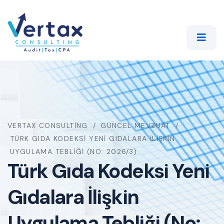
VERTAX CONSULTING
GÜNCEL MEVZUAT
TÜRK GIDA KODEKSI YENI GIDALARA İLIŞKIN
UYGULAMA TEBLIĞI (NO: 2026/3)
Türk Gıda Kodeksi Yeni
Gıdalara İlişkin
Uygulama Tebliği (No: