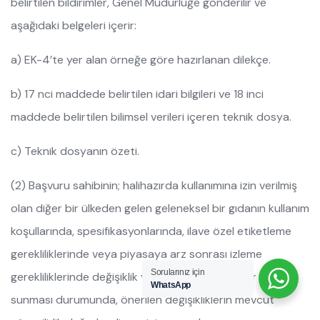
belirtilen bildirimler, Genel Müdürlüğe gönderilir ve
aşağıdaki belgeleri içerir:
a) EK-4’te yer alan örneğe göre hazırlanan dilekçe.
b) 17 nci maddede belirtilen idari bilgileri ve 18 inci
maddede belirtilen bilimsel verileri içeren teknik dosya.
c) Teknik dosyanın özeti.
(2) Başvuru sahibinin; halihazırda kullanımına izin verilmiş
olan diğer bir ülkeden gelen geleneksel bir gıdanın kullanım
koşullarında, spesifikasyonlarında, ilave özel etiketleme
gerekliliklerinde veya piyasaya arz sonrası izleme
Sorularınız için
gerekliliklerinde değişiklik yapılmasına yönelik bir bildirim
WhatsApp
sunması durumunda, önerilen değişikliklerin mevcut