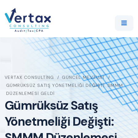
VERTAX CONSULTING
GÜNCEL MEVZUAT
GÜMRÜKSÜZ SATIŞ YÖNETMELIĞI DEĞIŞTI: SMMM
DÜZENLEMESI GELDI
Gümrüksüz Satış
Yönetmeliği Değişti:
SMMM Düzenlemesi