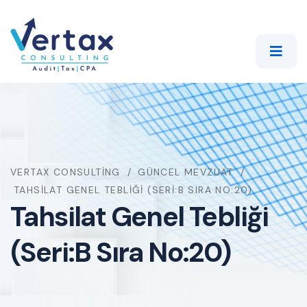
VERTAX CONSULTING
GÜNCEL MEVZUAT
TAHSILAT GENEL TEBLIĞI (SERI:B SIRA NO:20)
Tahsilat Genel Tebliği
(Seri:B Sıra No:20)