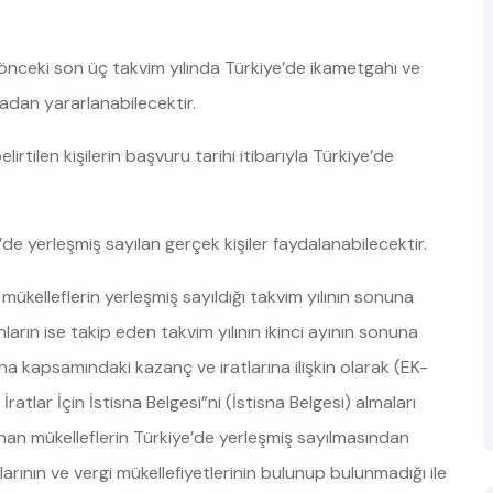
önceki son üç takvim yılında Türkiye’de ikametgahı ve
nadan yararlanabilecektir.
lirtilen kişilerin başvuru tarihi itibarıyla Türkiye’de
de yerleşmiş sayılan gerçek kişiler faydalanabilecektir.
kelleflerin yerleşmiş sayıldığı takvim yılının sonuna
nların ise takip eden takvim yılının ikinci ayının sonuna
sna kapsamındaki kazanç ve iratlarına ilişkin olarak (EK-
ratlar İçin İstisna Belgesi”ni (İstisna Belgesi) almaları
nan mükelleflerin Türkiye’de yerleşmiş sayılmasından
rının ve vergi mükellefiyetlerinin bulunup bulunmadığı ile