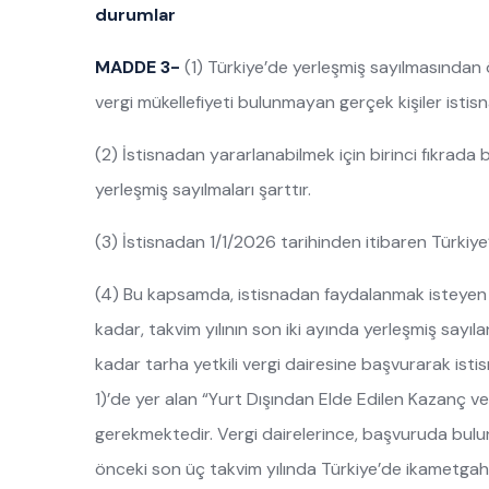
durumlar
MADDE 3-
(1) Türkiye’de yerleşmiş sayılmasından 
vergi mükellefiyeti bulunmayan gerçek kişiler istis
(2) İstisnadan yararlanabilmek için birinci fıkrada be
yerleşmiş sayılmaları şarttır.
(3) İstisnadan 1/1/2026 tarihinden itibaren Türkiye’
(4) Bu kapsamda, istisnadan faydalanmak isteyen mü
kadar, takvim yılının son iki ayında yerleşmiş sayıla
kadar tarha yetkili vergi dairesine başvurarak isti
1)’de yer alan “Yurt Dışından Elde Edilen Kazanç ve İ
gerekmektedir. Vergi dairelerince, başvuruda bulu
önceki son üç takvim yılında Türkiye’de ikametgahla