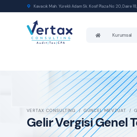
Kavacık Mah. Yürekli Adam Sk. Kosif Plaza No: 20, Daire 18,
Kurumsal
VERTAX CONSULTING
GÜNCEL MEVZUAT
G
Gelir Vergisi Genel T