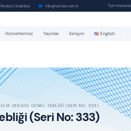
Tüm Hizmetle
 Beykoz | İstanbul
info@vertax.com.tr
Hizmetlerimiz
Yayınlar
İletişim
English
ELIR VERGISI GENEL TEBLIĞI (SERI NO: 333)
ebliği (Seri No: 333)