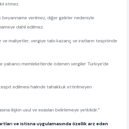
kil etmez.
llık beyanname verilmez, diğer gelirler nedeniyle
nameye dahil edilmez.
r ve maliyetler, vergiye tabi kazanç ve iratların tespitinde
yle yabancı memleketlerde ödenen vergiler Türkiye’de
 tespit edilmesi halinde tahakkuk ettirilmeyen
 ilişkin usul ve esasları belirlemeye yetkilidir.”
rtları ve istisna uygulamasında özellik arz eden