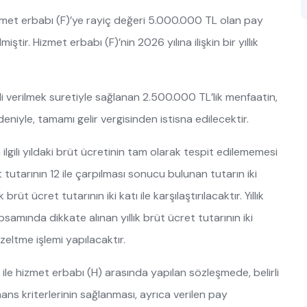
met erbabı (F)’ye rayiç değeri 5.000.000 TL olan pay
ştir. Hizmet erbabı (F)’nin 2026 yılına ilişkin bir yıllık
di verilmek suretiyle sağlanan 2.500.000 TL’lik menfaatin,
edeniyle, tamamı gelir vergisinden istisna edilecektir.
 ilgili yıldaki brüt ücretinin tam olarak tespit edilememesi
 tutarının 12 ile çarpılması sonucu bulunan tutarın iki
üt ücret tutarının iki katı ile karşılaştırılacaktır. Yıllık
psamında dikkate alınan yıllık brüt ücret tutarının iki
zeltme işlemi yapılacaktır.
Ş. ile hizmet erbabı (H) arasında yapılan sözleşmede, belirli
mans kriterlerinin sağlanması, ayrıca verilen pay