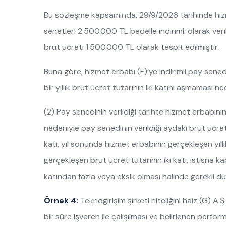
Bu sözleşme kapsamında, 29/9/2026 tarihinde hiz
senetleri 2.500.000 TL bedelle indirimli olarak verilmi
brüt ücreti 1.500.000 TL olarak tespit edilmiştir.
Buna göre, hizmet erbabı (F)’ye indirimli pay sene
bir yıllık brüt ücret tutarının iki katını aşmaması n
(2) Pay senedinin verildiği tarihte hizmet erbabının
nedeniyle pay senedinin verildiği aydaki brüt ücret
katı, yıl sonunda hizmet erbabının gerçekleşen yıllık br
gerçekleşen brüt ücret tutarının iki katı, istisna ka
katından fazla veya eksik olması halinde gerekli dü
Örnek 4:
Teknogirişim şirketi niteliğini haiz (G) A.
bir süre işveren ile çalışılması ve belirlenen perfor