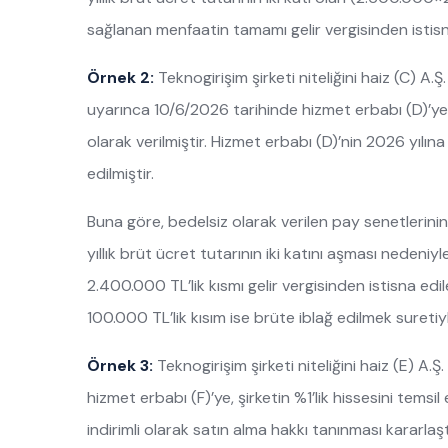
sağlanan menfaatin tamamı gelir vergisinden istisn
Örnek 2:
Teknogirişim şirketi niteliğini haiz (C) A
uyarınca 10/6/2026 tarihinde hizmet erbabı (D)’ye
olarak verilmiştir. Hizmet erbabı (D)’nin 2026 yılına 
edilmiştir.
Buna göre, bedelsiz olarak verilen pay senetlerinin 
yıllık brüt ücret tutarının iki katını aşması neden
2.400.000 TL’lik kısmı gelir vergisinden istisna e
100.000 TL’lik kısım ise brüte iblağ edilmek suretiyl
Örnek 3:
Teknogirişim şirketi niteliğini haiz (E) A.
hizmet erbabı (F)’ye, şirketin %1’lik hissesini tems
indirimli olarak satın alma hakkı tanınması kararlaştı