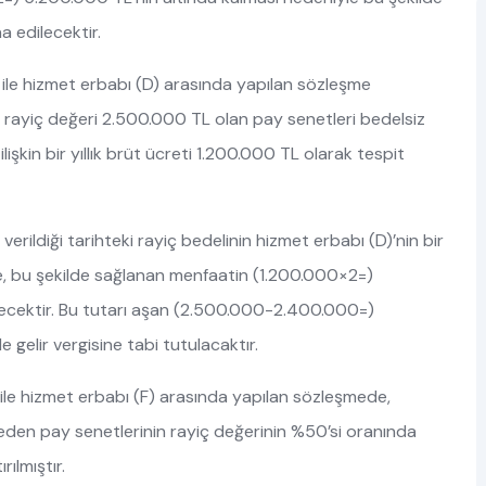
a edilecektir.
.Ş. ile hizmet erbabı (D) arasında yapılan sözleşme
 rayiç değeri 2.500.000 TL olan pay senetleri bedelsiz
ilişkin bir yıllık brüt ücreti 1.200.000 TL olarak tespit
verildiği tarihteki rayiç bedelinin hizmet erbabı (D)’nin bir
iyle, bu şekilde sağlanan menfaatin (1.200.000×2=)
dilecektir. Bu tutarı aşan (2.500.000-2.400.000=)
e gelir vergisine tabi tutulacaktır.
Ş. ile hizmet erbabı (F) arasında yapılan sözleşmede,
il eden pay senetlerinin rayiç değerinin %50’si oranında
rılmıştır.