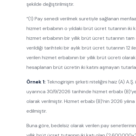
şekilde değiştirilmiştir.
“(1) Pay senedi verilmek suretiyle sağlanan menfaa
hizmet erbabının o yıldaki brüt ücret tutarının iki k
hizmet erbabının bir yıllık brüt ücret tutarının ta
verildiği tarihteki bir aylık brüt ücret tutarının 1
verilen hizmet erbabının bir yıllık brüt ücreti olara
hesaplanan brüt ücretin iki katını aşmayan tutarla s
Örnek 1:
Teknogirişim şirketi niteliğini haiz (A) A.
uyarınca 30/9/2026 tarihinde hizmet erbabı (B)’ye
olarak verilmiştir. Hizmet erbabı (B)’nin 2026 yılına 
edilmiştir.
Buna göre, bedelsiz olarak verilen pay senetlerinin v
yıllık brüt ücret tutarının iki katı olan (2.600.00