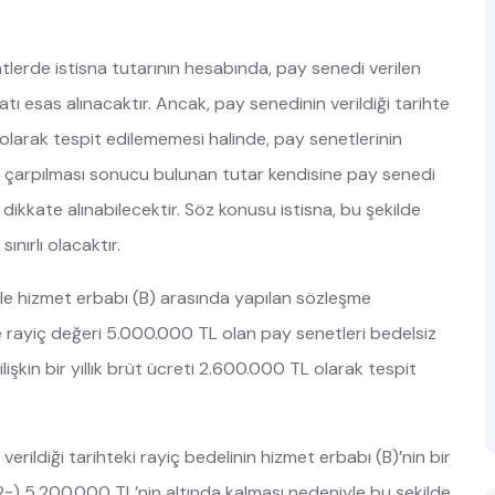
tlerde istisna tutarının hesabında, pay senedi verilen
atı esas alınacaktır. Ancak, pay senedinin verildiği tarihte
m olarak tespit edilememesi halinde, pay senetlerinin
2 ile çarpılması sonucu bulunan tutar kendisine pay senedi
k dikkate alınabilecektir. Söz konusu istisna, bu şekilde
ınırlı olacaktır.
Ş. ile hizmet erbabı (B) arasında yapılan sözleşme
 rayiç değeri 5.000.000 TL olan pay senetleri bedelsiz
ilişkin bir yıllık brüt ücreti 2.600.000 TL olarak tespit
erildiği tarihteki rayiç bedelinin hizmet erbabı (B)’nin bir
0×2=) 5.200.000 TL’nin altında kalması nedeniyle bu şekilde