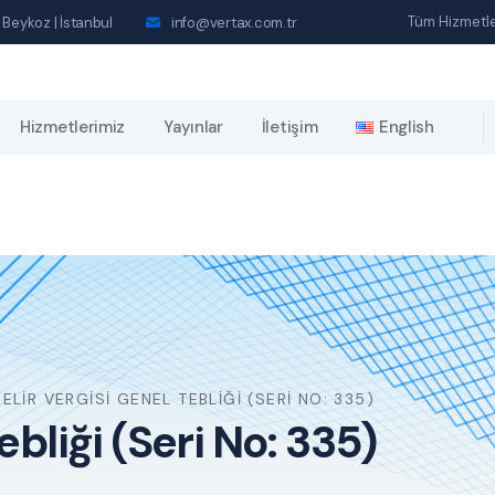
Tüm Hizmetle
 Beykoz | İstanbul
info@vertax.com.tr
Hizmetlerimiz
Yayınlar
İletişim
English
ELIR VERGISI GENEL TEBLIĞI (SERI NO: 335)
ebliği (Seri No: 335)