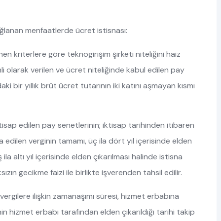
ğlanan menfaatlerde ücret istisnası:
n kriterlere göre teknogirişim şirketi niteliğini haiz
i olarak verilen ve ücret niteliğinde kabul edilen pay
daki bir yıllık brüt ücret tutarının iki katını aşmayan kısmı
isap edilen pay senetlerinin; iktisap tarihinden itibaren
na edilen verginin tamamı, üç ila dört yıl içerisinde elden
ila altı yıl içerisinde elden çıkarılması halinde istisna
zın gecikme faizi ile birlikte işverenden tahsil edilir.
ergilere ilişkin zamanaşımı süresi, hizmet erbabına
in hizmet erbabı tarafından elden çıkarıldığı tarihi takip