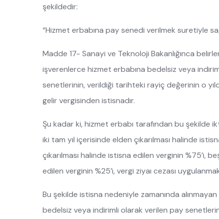
şekildedir:
“Hizmet erbabına pay senedi verilmek suretiyle sa
Madde 17- Sanayi ve Teknoloji Bakanlığınca belirlene
işverenlerce hizmet erbabına bedelsiz veya indiriml
senetlerinin, verildiği tarihteki rayiç değerinin o yıl
gelir vergisinden istisnadır.
Şu kadar ki, hizmet erbabı tarafından bu şekilde ikt
iki tam yıl içerisinde elden çıkarılması halinde istis
çıkarılması halinde istisna edilen verginin %75’i, beş 
edilen verginin %25’i, vergi ziyaı cezası uygulanmaksı
Bu şekilde istisna nedeniyle zamanında alınmayan v
bedelsiz veya indirimli olarak verilen pay senetlerin