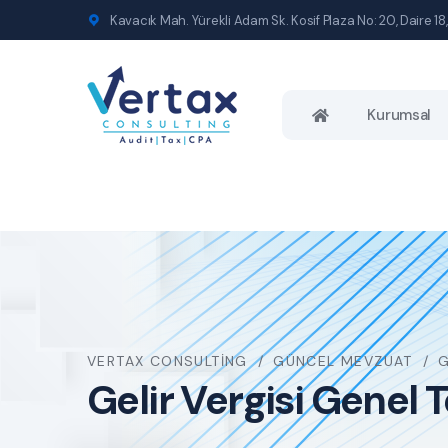
Kavacık Mah. Yürekli Adam Sk. Kosif Plaza No: 20, Daire 18,
Kurumsal
VERTAX CONSULTING
GÜNCEL MEVZUAT
G
Gelir Vergisi Genel T