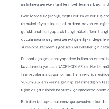
getirilmesi gereken tarihlerin belirlenmesi bakım
Gelir İdaresi Başkanlığı, çeşitli kurum ve kuruluşlard
ile mükellefiyete ilişkin sicil, bildirim, beyan vb. di
gerekli analizleri yaparak hangi mükelleflerin hang
uygulamasına geçmesi gerektiğine ilişkin değerlendi
süresinde geçmemiş gözüken mükellefler için cezai
Bu analiz çalışmalarını yaparken kullanılan önemli bir
kayıtlarında yer alan NACE KODLARI’dır. Her bir mük
faaliyet alanına uygun olması; hem vergi idaresinc
yükümlülüklerin yerine getirilip getirilmediğinin t
ilişkin oluşturulacak istatistiki çalışmalarda önem 
Belirtilen bu açıklamalarımız çerçevesinde, kendil