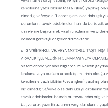
veya hizmet satışı yapmış ve ilgili yıl cirosu tebli
kendilerine yazılı bildirim (cezai işlem) yapılmış ol
olmadığı ve/veya e-Ticaret işlemi olsa dahi ilgili yıl
durumlarını tevsik edebilmeleri halinde bu tevsik edic
dairelerine başvurarak yazılı itirazlarının vergi dai
edilmesi gerektiği değerlendirilmektedir.
c) GAYRİMENKUL VE/VEYA MOTORLU TAŞIT İNŞA,
ARACILIK İŞLEMLERİNİN OLMAMASI VEYA OLMAKLA Bİ
sistemlerinde yer alan bilgilerde, mükellefin gayri
kiralama veya bunlara aracılık işlemlerinin olduğu ve 
kendilerine yazılı bildirim (cezai işlem) yapılmış ola
hiç olmadığı ve/veya olsa dahi ilgili yıl cirolarının 
tevsik edebilmeleri halinde bu tevsik edici bilgi ve b
başvurarak yazılı itirazlarının vergi dairelerine yap