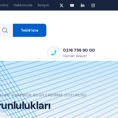
rimiz
Hakkımızda
İletişim
Teklif İste
0216 759 90 00
Hemen Arayın!
LARI HAKKINDA BILGILENDIRME DUYURUSU
unlulukları