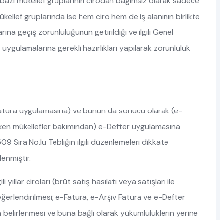
, bazı mükellef gruplarının cirodan bağımsız olarak sadece
ükellef gruplarında ise hem ciro hem de iş alanının birlikte
na geçiş zorunluluğunun getirildiği ve ilgili Genel
 uygulamalarına gerekli hazırlıkları yapılarak zorunluluk
Fatura uygulamasına) ve bunun da sonucu olarak (e-
ken mükellefler bakımından) e-Defter uygulamasına
9 Sıra No.lu Tebliğin ilgili düzenlemeleri dikkate
lenmiştir.
i yıllar ciroları (brüt satış hasılatı veya satışları ile
e değerlendirilmesi; e-Fatura, e-Arşiv Fatura ve e-Defter
belirlenmesi ve buna bağlı olarak yükümlülüklerin yerine