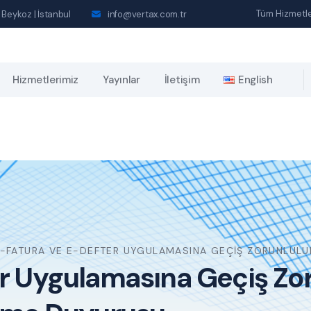
Tüm Hizmetle
 Beykoz | İstanbul
info@vertax.com.tr
Hizmetlerimiz
Yayınlar
İletişim
English
-FATURA VE E-DEFTER UYGULAMASINA GEÇIŞ ZORUNLULUK
r Uygulamasına Geçiş Zor