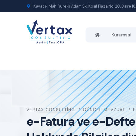
Kavacık Mah. Yürekli Adam Sk. Kosif Plaza No: 20, Daire 18,
Kurumsal
VERTAX CONSULTING
GÜNCEL MEVZUAT
E
e-Fatura ve e-Defte