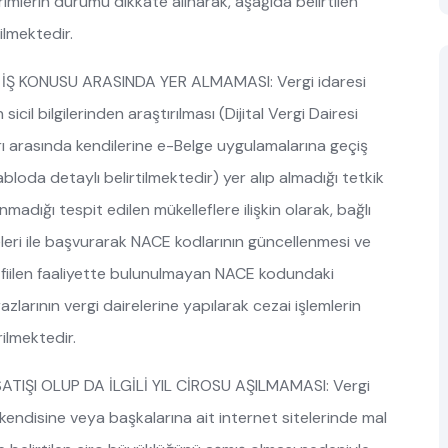
dirimlerin durumu dikkate alınarak, aşağıda belirtilen
ilmektedir.
İŞ KONUSU ARASINDA YER ALMAMASI: Vergi idaresi
il bilgilerinden araştırılması (Dijital Vergi Dairesi
ı arasında kendilerine e-Belge uygulamalarına geçiş
tabloda detaylı belirtilmektedir) yer alıp almadığı tetkik
madığı tespit edilen mükelleflere ilişkin olarak, bağlı
lgeleri ile başvurarak NACE kodlarının güncellenmesi ve
ağı fiilen faaliyette bulunulmayan NACE kodundaki
razlarının vergi dairelerine yapılarak cezai işlemlerin
ilmektedir.
TIŞI OLUP DA İLGİLİ YIL CİROSU AŞILMAMASI: Vergi
n kendisine veya başkalarına ait internet sitelerinde mal