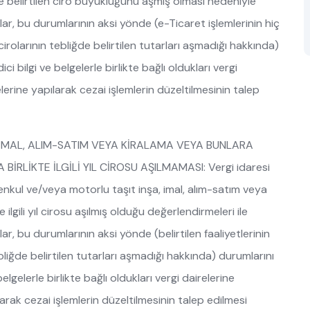
ğde belirtilen ciro büyüklüğünü aşmış olması nedeniyle
anlar, bu durumlarının aksi yönde (e-Ticaret işlemlerinin hiç
 cirolarının tebliğde belirtilen tutarları aşmadığı hakkında)
i bilgi ve belgelerle birlikte bağlı oldukları vergi
relerine yapılarak cezai işlemlerin düzeltilmesinin talep
 İMAL, ALIM-SATIM VEYA KİRALAMA VEYA BUNLARA
RLİKTE İLGİLİ YIL CİROSU AŞILMAMASI: Vergi idaresi
menkul ve/veya motorlu taşıt inşa, imal, alım-satım veya
ilgili yıl cirosu aşılmış olduğu değerlendirmeleri ile
nlar, bu durumlarının aksi yönde (belirtilen faaliyetlerinin
tebliğde belirtilen tutarları aşmadığı hakkında) durumlarını
elgelerle birlikte bağlı oldukları vergi dairelerine
ılarak cezai işlemlerin düzeltilmesinin talep edilmesi