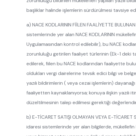
zorunluluğu bildirilen mükellefleri yapılan yazılı bil
başlıklar halinde işlemlerin sürdürülmesi tavsiye ed
a) NACE KODLARININ FİİLEN FAALİYETTE BULUNAN 
sistemlerinde yer alan NACE KODLARININ mükellefin sic
Uygulamasından kontrol edilebilir), bu NACE kodlar
zorunluluğu getirilen faaliyet türlerinin (Ek-1 deki 
edilerek, fiilen bu NACE kodlarından faaliyette bulun
oldukları vergi dairelerine tevsik edici bilgi ve be
yazılı bildirimlerin ( veya cezai işlemlerin) dayan
faaliyetten kaynaklanıyorsa; konuya ilişkin yazılı iti
düzeltilmesinin talep edilmesi gerektiği değerlendir
b) E-TİCARET SATIŞI OLMAYAN VEYA E-TİCARET SA
idaresi sistemlerinde yer alan bilgilerde, mükellefi