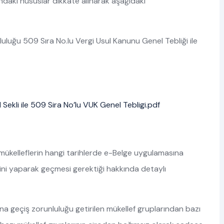
kındaki hususlar dikkate alınarak aşağıdaki
luluğu 509 Sıra No.lu Vergi Usul Kanunu Genel Tebliği ile
 Sekli ile 509 Sira No’lu VUK Genel Tebligi.pdf
i mükelleflerin hangi tarihlerde e-Belge uygulamasına
ini yaparak geçmesi gerektiği hakkında detaylı
na geçiş zorunluluğu getirilen mükellef gruplarından bazı