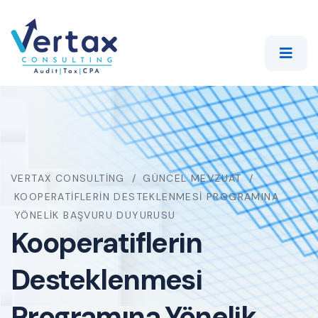
VERTAX CONSULTING
GÜNCEL MEVZUAT
KOOPERATIFLERIN DESTEKLENMESI PROGRAMINA
YÖNELIK BAŞVURU DUYURUSU
Kooperatiflerin
Desteklenmesi
Programına Yönelik